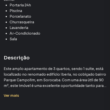
Portaria 24h
Piscina
Porcelanato
Churrasqueira
Lavanderia
Ar-Condicionado
Sala
Descrição
Este amplo apartamento de 3 quartos, sendo 1 suíte, está
localizado no renomado edifício Iberia, no cobiçado bairro
Parque Campolim, em Sorocaba. Com uma área útil de 90
m², este imóvel é uma excelente oportunidade tanto para
quem deseja adquirir sua nova residência quanto para
Ver
mais
investidores interessados em um ótimo imóvel para
locação.