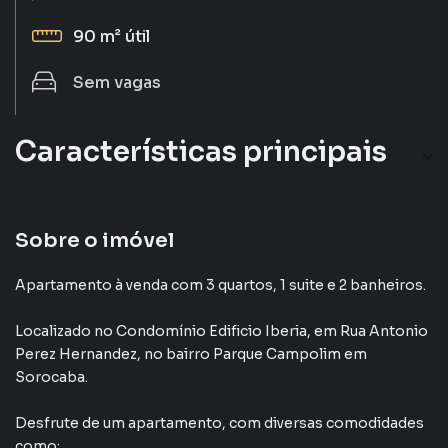
90 m²
útil
Sem
vagas
Características principais
Aceita Pet
Ar-Condicionado
Sobre o imóvel
Gourmet
Apartamento à venda com 3 quartos, 1 suite e 2 banheiros.
Portaria 24h
Localizado
no Condomínio
Edificio Iberia
,
em
Rua Antonio
Perez Hernandez
,
no bairro Parque Campolim
em
Piscina
Sorocaba
.
Desfrute de
um apartamento
, com diversas comodidades
como: