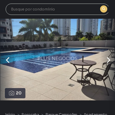
20
Início
Sorocaba
Parque Campolim
Apartamento