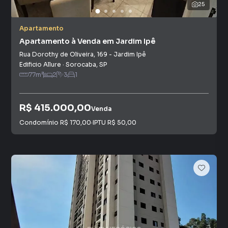
25
Apartamento
Apartamento à Venda em Jardim Ipê
Rua Dorothy de Oliveira
,
169
-
Jardim Ipê
Edificio Allure
·
Sorocaba
,
SP
77
m²
2
3
1
R$ 415.000,00
Venda
Condomínio
R$ 170,00
·
IPTU
R$ 50,00