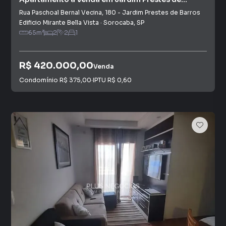
Barros
Rua Paschoal Bernal Vecina
,
180
-
Jardim Prestes de Barros
Edificio Mirante Bella Vista
·
Sorocaba
,
SP
65
m²
2
2
1
R$ 420.000,00
Venda
Condomínio
R$ 375,00
·
IPTU
R$ 0,60