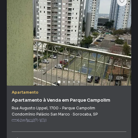
16
Apartamento
Apartamento à Venda em Parque Campolim
Rua Augusto Lippel
,
1700
-
Parque Campolim
Condomínio Palácio San Marco
·
Sorocaba
,
SP
62
m²
2
1
1