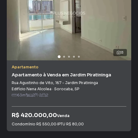
13
Apartamento
Apartamento à Venda em Jardim Piratininga
Rua Agustinho de Vito
,
167
-
Jardim Piratininga
Edifício Nena Alcolea
·
Sorocaba
,
SP
63
m²
2
2
2
R$ 420.000,00
Venda
Condomínio
R$ 550,00
·
IPTU
R$ 80,00