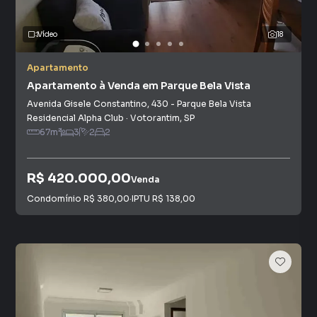
Vídeo
18
Apartamento
Apartamento à Venda em Parque Bela Vista
Avenida Gisele Constantino
,
430
-
Parque Bela Vista
Residencial Alpha Club
·
Votorantim
,
SP
67
m²
3
2
2
R$ 420.000,00
Venda
Condomínio
R$ 380,00
·
IPTU
R$ 138,00