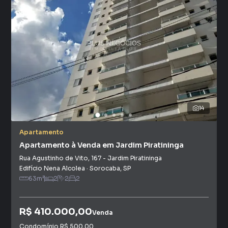
14
Apartamento
Apartamento à Venda em Jardim Piratininga
Rua Agustinho de Vito
,
167
-
Jardim Piratininga
Edifício Nena Alcolea
·
Sorocaba
,
SP
63
m²
2
2
2
R$ 410.000,00
Venda
Condomínio
R$ 500,00