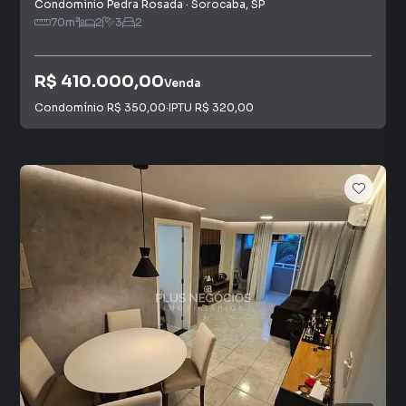
Condomínio Pedra Rosada
·
Sorocaba
,
SP
70
m²
2
3
2
R$ 410.000,00
Venda
Condomínio
R$ 350,00
·
IPTU
R$ 320,00