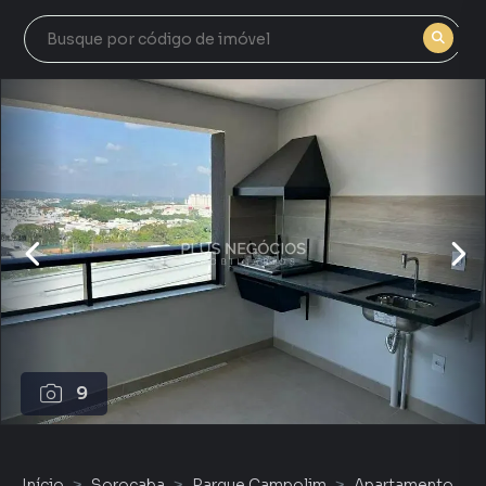
9
Início
Sorocaba
Parque Campolim
Apartamento