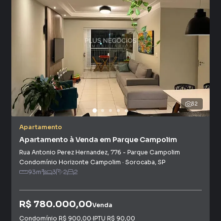
Negocie seu imóvel de forma totalmente online, com
segurança e tranquilidade. Na Plus Negócios Imobiliários
você consegue comprar ou alugar um imóvel em Sorocaba
mesmo não estando na cidade e com a praticidade de
fazer tudo online, direto do seu computador ou
smartphone. Nós criamos soluções inovadoras para
simplificar a relação de proprietários, inquilinos e
compradores com o mercado imobiliário.
32
Anuncie seu imóvel! É fácil, rápido e gratuito! A Plus
Negócios Imobiliários é uma imobiliária digital com
Apartamento
imóveis em diversas cidades do Brasil, incluindo Sorocaba.
Apartamento à Venda em Parque Campolim
Rua Antonio Perez Hernandez
,
776
-
Parque Campolim
Na Plus Negócios Imobiliários você consegue vender ou
Condomínio Horizonte Campolim
·
Sorocaba
,
SP
alugar seu imóvel muito mais rápido do que em imobiliárias
93
m²
3
2
2
tradicionais. Já vendemos e locamos diversos imóveis em
Sorocaba, especialmente em Parque Campolim. Isso
R$ 780.000,00
Venda
porque temos uma equipe de marketing digital focada em
produzir campanhas específicas para Sorocaba, o que
Condomínio
R$ 900,00
·
IPTU
R$ 90,00