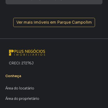
aumenta muito o número de contatos interessados e
tendo como consequência uma maior chance de vender ou
alugar seu imóvel mais rápido. Contamos também com um
time de programadores, corretores treinados e uma
Ver mais imóveis em
Parque Campolim
central de atendimento preparada para atender
proprietários e inquilinos.
CRECI:
27276J
Conheça
Área do locatário
Área do proprietário