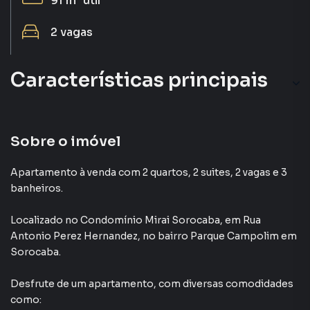
91 m²
útil
2
vagas
Características principais
Salão de Festas
Gourmet
Sobre o imóvel
Sacada
Apartamento à venda com 2 quartos, 2 suites, 2 vagas e 3
banheiros.
Piscina
Localizado
no Condomínio
Mirai Sorocaba
,
em
Rua
Elevador
Antonio Perez Hernandez
,
no bairro Parque Campolim
em
Sorocaba
.
Desfrute de
um apartamento
, com diversas comodidades
como: