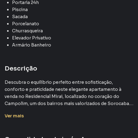
Portaria 24h
Piscina
Sacada
Porcelanato
Churrasqueira
Elevador Privativo
Armário Banheiro
Descrição
Descubra o equilíbrio perfeito entre sofisticação,
conforto e praticidade neste elegante apartamento à
venda no Residencial Mirai, localizado no coração do
Campolim, um dos bairros mais valorizados de Sorocaba.
Com 91m² de área privativa, o imóvel oferece duas suítes
Ver
mais
espaçosas, lavabo e uma ampla varanda gourmet – ideal
para curtir momentos inesquecíveis com amigos e família.