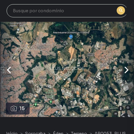
15
Início
Sorocaba
Éden
Terreno
AR0053_PLUS