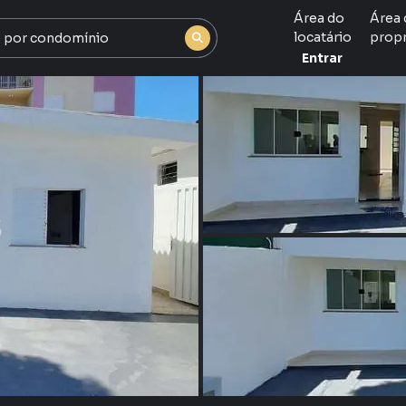
Área do
Área 
locatário
propr
Entrar