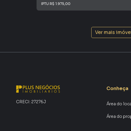
IPTU
R$ 1.975,00
Na Plus Negócios Imobiliários você consegue 
em imobiliárias tradicionais. Já vendemos e 
em Recreio Marajoara. Isso porque temos uma 
campanhas específicas para Sorocaba, o que 
Ver mais imóve
tendo como consequência uma maior chance de
também com um time de programadores, corre
preparada para atender proprietários e inquili
Conheça
CRECI:
27276J
Área do loc
Área do pro