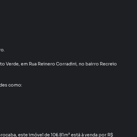
ro.
to Verde
,
em
Rua Reinero Corradini
,
no bairro Recreio
ades como:
rocaba, este imóvel de 106.81m² está à venda por R$