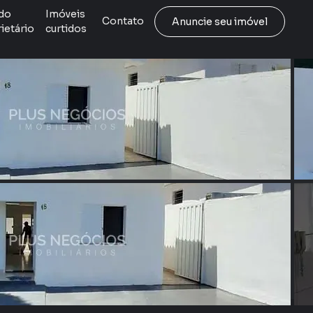
do
Imóveis
Contato
Anuncie seu imóvel
ietário
curtidos