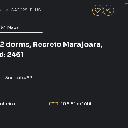
sa
CA0028_PLUS
Mapa
2 dorms, Recreio Marajoara,
d: 2461
a
-
Sorocaba
/
SP
nheiro
106.81 m²
útil