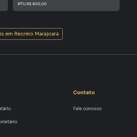
IPTU
R$ 800,00
Con
vender ou alugar seu imóvel muito mais rápido do que
locamos diversos imóveis em Sorocaba, especialmente
equipe de marketing digital focada em produzir
aumenta muito o número de contatos interessados e
is em
Recreio Marajoara
 vender ou alugar seu imóvel mais rápido. Contamos
tores treinados e uma central de atendimento
nos.
Contato
atário
Fale conosco
prietário