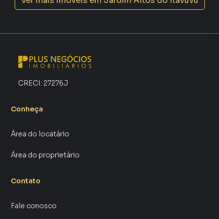
Ver mais imóveis em
Jardim Altos do Itavuvu
aumenta muito o número de contatos interessados e
tendo como consequência uma maior chance de vender ou
alugar seu imóvel mais rápido. Contamos também com um
time de programadores, corretores treinados e uma
central de atendimento preparada para atender
proprietários e inquilinos.
CRECI:
27276J
Conheça
Área do locatário
Área do proprietário
Contato
Fale conosco