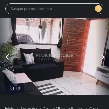
18
Início
Sorocaba
Jardim Altos do Itavuvu
Casa