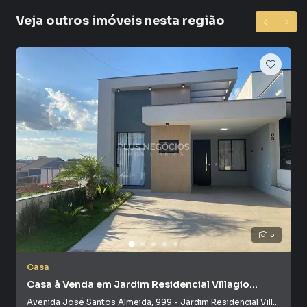
Sala
Veja outros imóveis nesta região
Sala de Jantar
15
Casa
Casa à Venda em Jardim Residencial Villagio
Ipanema I
Avenida José Santos Almeida
,
999
-
Jardim Residencial Villagio Ipanema I