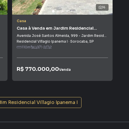
gramadores, corretores treinados e uma central de
0
16
ios e inquilinos.
Casa
Cas
Casa à Venda em Jardim Residencial
Cas
Villagio Ipanema I
Vil
Avenida José Santos Almeida
,
999
-
Jardim Residencial Villagio Ipanema I
Jard
Residencial Villagio Ipanema I
·
Sorocaba
,
SP
Resi
110
m²
3
2
2
R$
R$ 770.000,00
Venda
Con
im Residencial Villagio Ipanema I