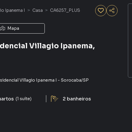
gio Ipanema I
Casa
CA6257_PLUS
Mapa
dencial Villagio Ipanema,
idencial Villagio Ipanema I
-
Sorocaba
/
SP
uartos
2
banheiros
(1 suíte)