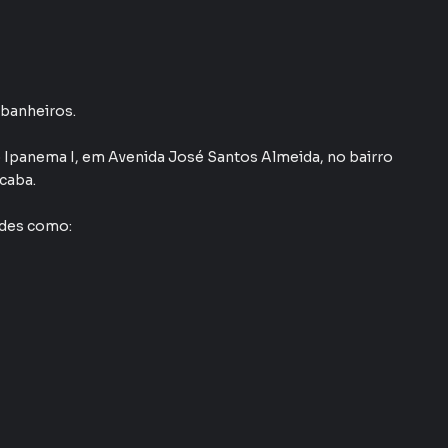
2 banheiros.
o Ipanema I
,
em
Avenida José Santos Almeida
,
no bairro
caba
.
ades como: