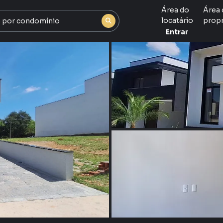
Área do
Área 
locatário
propr
Entrar