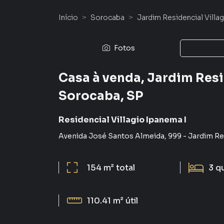
Início
Sorocaba
Jardim Residencial Villa
Fotos
Casa à venda, Jardim Resi
Sorocaba, SP
Residencial Villagio Ipanema I
Avenida José Santos Almeida
,
999
-
Jardim Res
154 m²
total
3
q
110.41 m²
útil