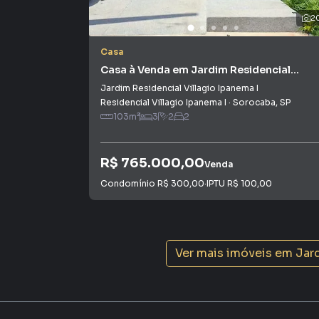
rápido. Contamos também com um time de pro
2
atendimento preparada para atender proprietár
Casa
Casa à Venda em Jardim Residencial
Villagio Ipanema I
Jardim Residencial Villagio Ipanema I
Residencial Villagio Ipanema I
·
Sorocaba
,
SP
103
m²
3
2
2
R$ 765.000,00
Venda
Condomínio
R$ 300,00
·
IPTU
R$ 100,00
Ver mais imóveis em
Jard