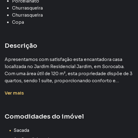
Porcelanato
Churrasqueira
Churrasqueira
Copa
Descrição
Apresentamos com satisfação esta encantadora casa
localizada no Jardim Residencial Jardim, em Sorocaba.
Com uma área útil de 120 m², esta propriedade dispõe de 3
quartos, sendo 1 suíte, proporcionando conforto e
privacidade aos moradores.
Ver
mais
A casa está situada no Residencial Jardins, um condomínio
que oferece diversas comodidades, como portão
Comodidades do imóvel
eletrônico, portaria 24h, churrasqueira, piscina,
playground e quadra poliesportiva, garantindo uma vida
tranquila e segura.
Sacada