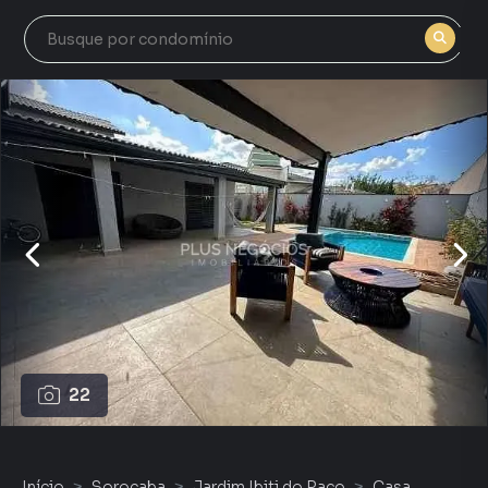
22
Início
Sorocaba
Jardim Ibiti do Paço
Casa