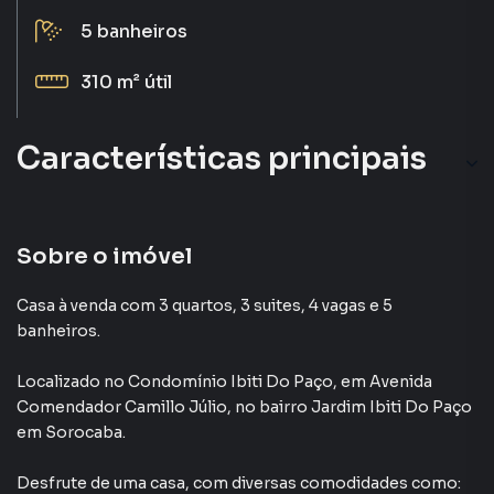
5
banheiros
310 m²
útil
Características principais
Armário Suíte
Aquecimento Solar
Sobre o imóvel
Piscina
Casa à venda com 3 quartos, 3 suites, 4 vagas e 5
banheiros.
Armário Cozinha
Localizado
no Condomínio
Ibiti Do Paço
,
em
Avenida
Churrasqueira
Comendador Camillo Júlio
,
no bairro Jardim Ibiti Do Paço
em Sorocaba
.
Desfrute de
uma casa
, com diversas comodidades como: