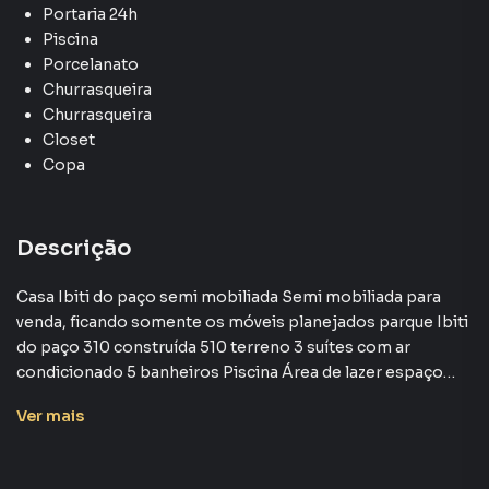
Portaria 24h
Piscina
Porcelanato
Churrasqueira
Churrasqueira
Closet
Copa
Descrição
Casa Ibiti do paço semi mobiliada Semi mobiliada para
venda, ficando somente os móveis planejados parque Ibiti
do paço 310 construída 510 terreno 3 suítes com ar
condicionado 5 banheiros Piscina Área de lazer espaço
amplo Piscina com privilégio de sol o dia todo Garagem 4
Ver
mais
carros coberta para dois mezanino escritório Sala de
jantar dois ambiente Cozinha isolada Todos os ambientes
com móveis planejadas com dois anos de uso!