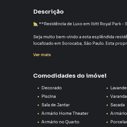
Descrição
🏡 **Residência de Luxo em Ibiti Royal Park 
Seja muito bem-vindo a esta esplêndida resid
localizado em Sorocaba, São Paulo. Esta pro
arquitetônica que combina luxo, conforto e exc
Ver
mais
Ao entrar nesta casa, você será imediatamente
interiores. Com uma área total de 272,44 m² e 
Comodidades do imóvel
composta por 3 suítes magníficas, cada uma p
privacidade aos seus moradores. Além das suí
Decorado
Lavande
decorados, incorporando elementos de luxo e 
Piscina
Varanda
O condomínio Ibiti Royal Park oferece uma ga
Sala de Jantar
Sacada
de vida dos seus residentes. Com áreas de la
Armário Home Theater
Armário
segurança e tranquilidade, este condomínio é o
confortável.
Armário no Quarto
Porcela