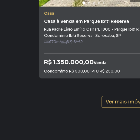
Casa
Casa à Venda em Parque Ibiti Reserva
Rua Padre Lívio Emílio Calliari
,
1800
-
Parque Ibiti Reserva
Condomínio Ibiti Reserva
·
Sorocaba
,
SP
170
m²
3
5
2
R$ 1.350.000,00
Venda
Condomínio
R$ 500,00
·
IPTU
R$ 250,00
Ver mais imó