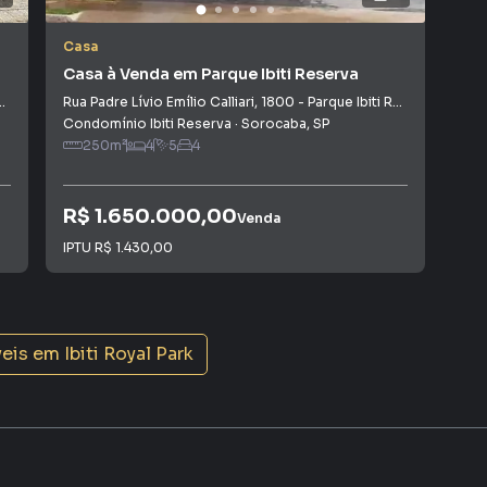
Casa
Cas
Casa à Venda em Parque Ibiti Reserva
Cas
Rua Padre Lívio Emílio Calliari
,
1800
-
Parque Ibiti Reserva
Rua 
Condomínio Ibiti Reserva
·
Sorocaba
,
SP
Con
250
m²
4
5
4
1
R$ 1.650.000,00
R$
Venda
IPTU
R$ 1.430,00
Con
veis em
Ibiti Royal Park