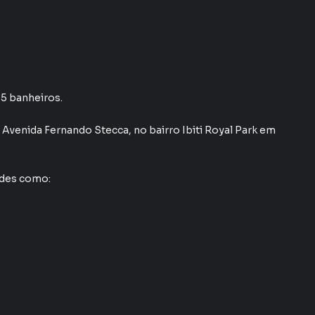
 5 banheiros.
m
Avenida Fernando Stecca
,
no bairro Ibiti Royal Park
em
ades como: