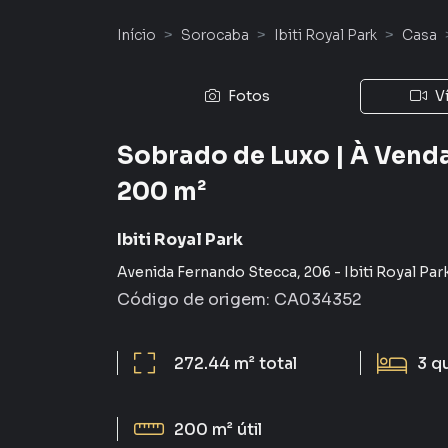
Início
Sorocaba
Ibiti Royal Park
Casa
Fotos
V
Sobrado de Luxo | À Venda |
200 m²
Ibiti Royal Park
Avenida Fernando Stecca
,
206
-
Ibiti Royal Par
Código de origem:
CA034352
272.44 m²
total
3
q
200 m²
útil