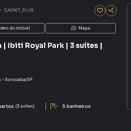
CA0167_PLUS
ídeo do imóvel
Mapa
 Ibiti Royal Park | 3 suítes |
k
-
Sorocaba
/
SP
uartos
5
banheiros
(3 suítes)