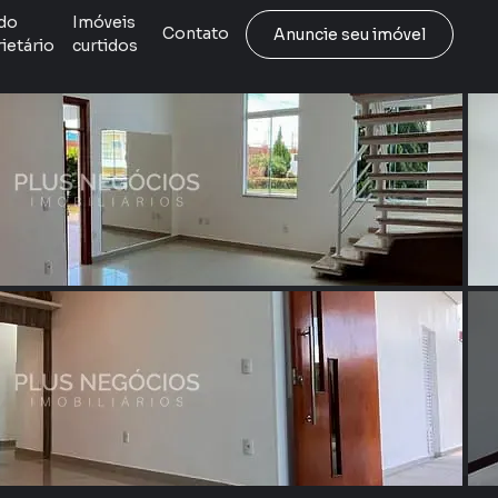
do
Imóveis
Contato
Anuncie seu imóvel
ietário
curtidos