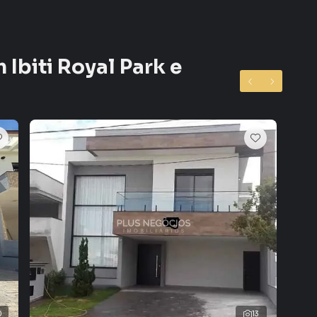
ar um imóvel em Sorocaba mesmo não estando na cidade
reto do seu computador ou smartphone. Nós criamos
o de proprietários, inquilinos e compradores com o
 Ibiti Royal Park e
A Plus Negócios Imobiliários é uma imobiliária digital
cluindo Sorocaba.
vender ou alugar seu imóvel muito mais rápido do que
locamos diversos imóveis em Sorocaba, especialmente
quipe de marketing digital focada em produzir campanhas
ito o número de contatos interessados e tendo como
 alugar seu imóvel mais rápido. Contamos também com
dos e uma central de atendimento preparada para
0
13