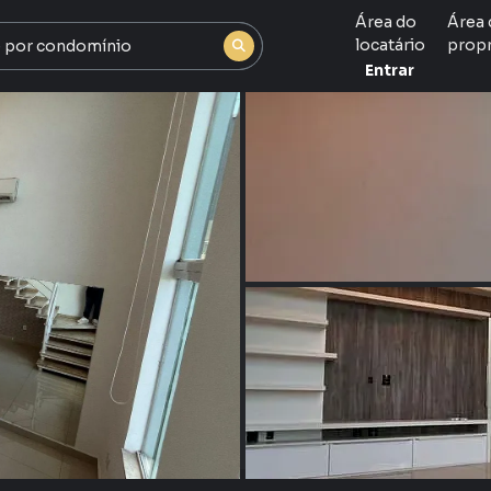
Área do
Área 
locatário
propr
Entrar