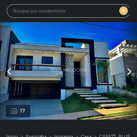
17
Início
Sorocaba
Iporanga
Casa
CA5577_PLUS