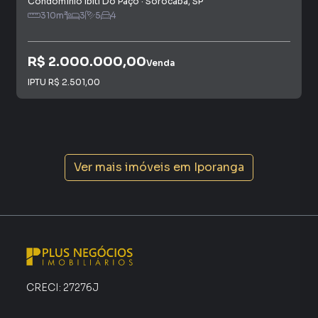
Condomínio Ibiti Do Paço
·
Sorocaba
,
SP
310
m²
3
5
4
R$ 2.000.000,00
Venda
IPTU
R$ 2.501,00
Ver mais imóveis em
Iporanga
CRECI:
27276J