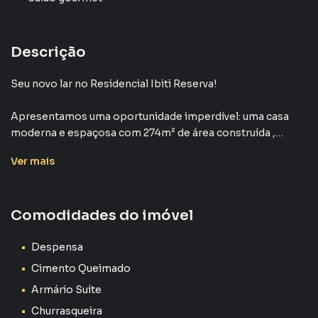
Descrição
Seu novo lar no Residencial Ibiti Reserva!
Apresentamos uma oportunidade imperdível: uma casa
moderna e espaçosa com 274m² de área construída ,
em353m² ,Reserva Ibiti ,
Ver
mais
Detalhes do imóvel:
274m² de área construída ,
Comodidades do imóvel
353m² de terreno ,
4 suítesacon
Sala de estar e jantar com pé-direito duplo, o
Despensa
Cozinha planejadacom
Cimento Queimado
Espaço gourmet integrado com churrasqueira, perfeito
Armário Suíte
para confraternizações;
Churrasqueira
Piscina privativapara cur