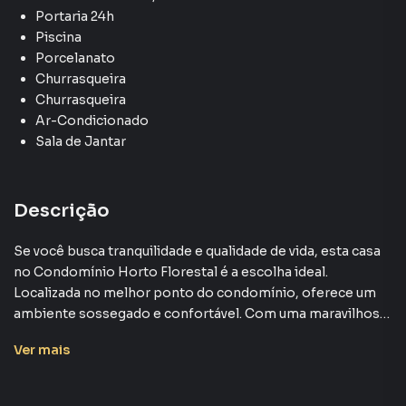
Portaria 24h
Piscina
Porcelanato
Churrasqueira
Churrasqueira
Ar-Condicionado
Sala de Jantar
Descrição
Se você busca tranquilidade e qualidade de vida, esta casa
no Condomínio Horto Florestal é a escolha ideal.
Localizada no melhor ponto do condomínio, oferece um
ambiente sossegado e confortável. Com uma maravilhosa
piscina para momentos de lazer e uma garagem coberta
Ver
mais
para sua conveniência, este imóvel é a realização do seu
sonho de morar bem. Não deixe passar essa chance
incrível com um preço ótimo. Agende sua visita e venha