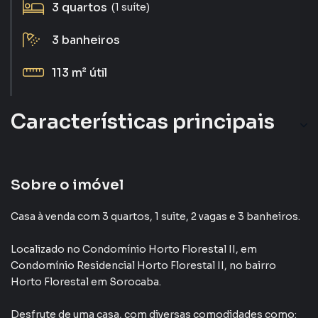
3
quartos
(1 suíte)
3
banheiros
113 m²
útil
Características principais
Churrasqueira
Aquecimento Solar
Sobre o imóvel
Portaria 24h
Casa à venda com 3 quartos, 1 suite, 2 vagas e 3 banheiros.
Piscina
Localizado
no Condomínio
Horto Florestal II
,
em
Condomínio Residencial Horto Florestal II
,
no bairro
Portão Eletrônico
Horto Florestal
em Sorocaba
.
Desfrute de
uma casa
, com diversas comodidades como: