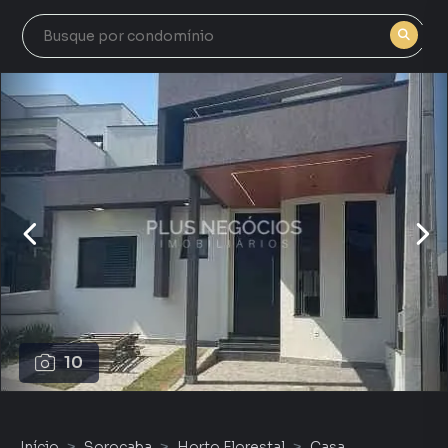
10
Início
Sorocaba
Horto Florestal
Casa