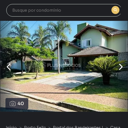
40
Início
Porto Feliz
Portal dos Bandeirantes I
Casa