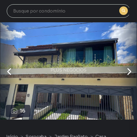
16
Início
Sorocaba
Jardim Pagliato
Casa