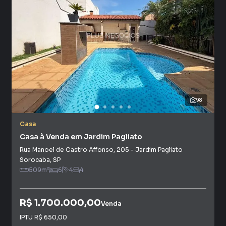
98
Casa
Casa à Venda em Jardim Pagliato
Rua Manoel de Castro Affonso
,
205
-
Jardim Pagliato
Sorocaba
,
SP
509
m²
6
4
4
R$ 1.700.000,00
Venda
IPTU
R$ 650,00