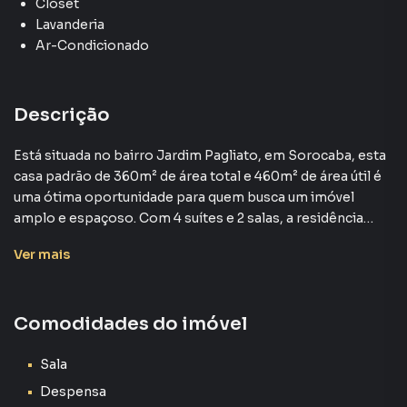
Closet
Lavanderia
Ar-Condicionado
Descrição
Está situada no bairro Jardim Pagliato, em Sorocaba, esta
casa padrão de 360m² de área total e 460m² de área útil é
uma ótima oportunidade para quem busca um imóvel
amplo e espaçoso. Com 4 suítes e 2 salas, a residência
oferece conforto e privacidade aos moradores. O valor de
Ver
mais
venda desta propriedade é de R$ 1.498.000,00.
Atualmente ocupada, a casa não é mobiliada, permitindo
que o novo proprietário personalize e adapte o espaço de
Comodidades do imóvel
acordo com suas necessidades. Agende uma visita e
conheça de perto este imóvel com grande potencial.
Sala
Despensa
Casa para Venda em região valorizada do bairro Jardim