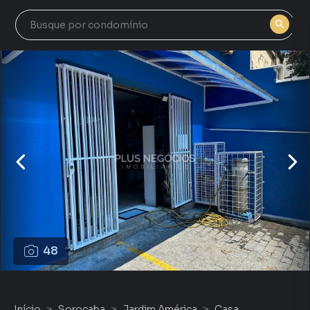
48
Início
Sorocaba
Jardim América
Casa