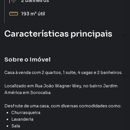
2
banheiros
193 m²
útil
Características principais
Lavanderia
Cerâmica
Sobre o imóvel
Churrasqueira
Casa à venda com 2 quartos, 1 suite, 4 vagas e 2 banheiros.
Armário Cozinha
Localizado
em
Rua João Wagner Wey
,
no bairro Jardim
América
em Sorocaba
.
Gourmet
Desfrute de
uma casa
, com diversas comodidades como:
Churrasqueira
Lavanderia
Sala