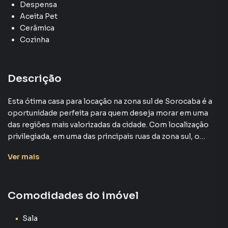
Despensa
Aceita Pet
Cerâmica
Cozinha
Descrição
Esta ótima casa para locação na zona sul de Sorocaba é a
oportunidade perfeita para quem deseja morar em uma
das regiões mais valorizadas da cidade. Com localização
privilegiada, em uma das principais ruas da zona sul, o
imóvel está próximo aos melhores comércios,
Ver
mais
restaurantes, farmácias e consultórios médicos,
garantindo praticidade e conveniência no dia a dia.
Comodidades do imóvel
A residência possui terreno de 316 m² e área construída de
193 m², oferecendo espaços bem distribuídos e
ambientes aconchegantes. São 2 dormitórios, sendo 1
Sala