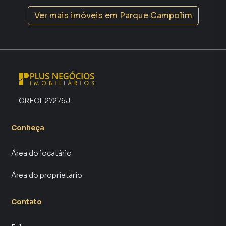
aumenta muito o número de contatos interessados e
Ver mais imóveis em
Parque Campolim
tendo como consequência uma maior chance de vender ou
alugar seu imóvel mais rápido. Contamos também com um
time de programadores, corretores treinados e uma
central de atendimento preparada para atender
proprietários e inquilinos.
CRECI:
27276J
Conheça
Área do locatário
Área do proprietário
Contato