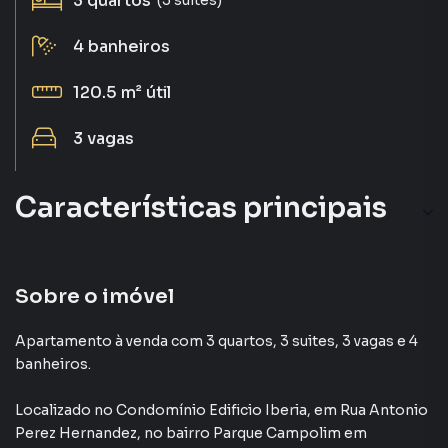
3
quartos
4
banheiros
120.5 m²
útil
3
vagas
Características principais
Sala de Academia
Aceita Pet
Sobre o imóvel
Andar Alto
Apartamento à venda com 3 quartos, 3 suites, 3 vagas e 4
banheiros.
Portaria 24h
Localizado
no Condomínio
Edificio Iberia
,
em
Rua Antonio
SPA
Perez Hernandez
,
no bairro Parque Campolim
em