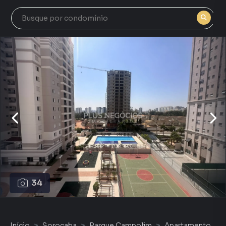
34
Início
Sorocaba
Parque Campolim
Apartamento