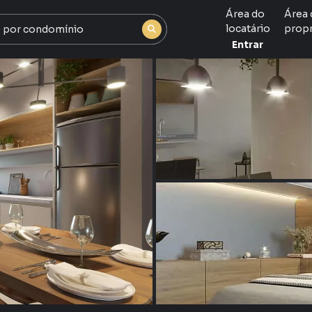
Área do
Área 
locatário
propr
Entrar