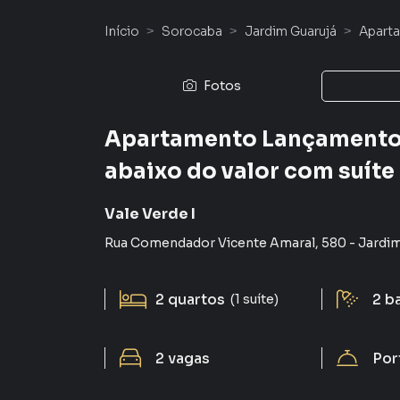
Início
Sorocaba
Jardim Guarujá
Apart
Fotos
Apartamento Lançamento 
abaixo do valor com suíte
Vale Verde I
Rua Comendador Vicente Amaral
,
580
-
Jardim
2
quartos
2
b
(1 suíte)
2
vagas
Por