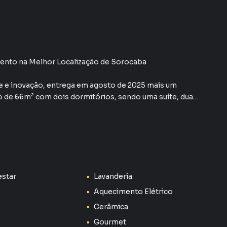
ento na Melhor Localização de Sorocaba
de e inovação, entrega em agosto de 2025 mais um
de 66m² com dois dormitórios, sendo uma suíte, duas
região.
preparação para ar-condicionado na sala e suíte, além
churrasqueira a gás. Tudo isso em um condomínio clube
rto para toda a família.
estar
Lavanderia
e Largo do Divino, garantindo praticidade e valorização.
estir no mais novo e desejado empreendimento da
Aquecimento Elétrico
Cerâmica
Gourmet