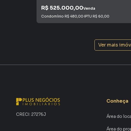
R$ 525.000,00
Venda
Condomínio
R$ 480,00
·
IPTU
R$ 60,00
Ver mais imó
Conheça
CRECI:
27276J
Área do loc
Área do pro