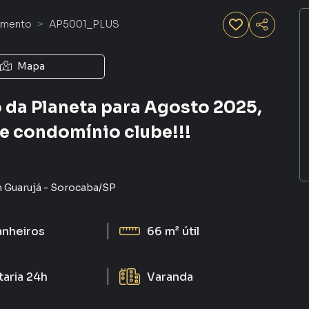
amento
AP5001_PLUS
Mapa
da Planeta para Agosto 2025,
 e condomínio clube!!!
 Guarujá
-
Sorocaba
/
SP
anheiros
66 m²
útil
taria 24h
Varanda