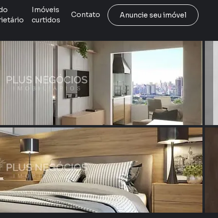
do
Imóveis
Contato
Anuncie seu imóvel
ietário
curtidos