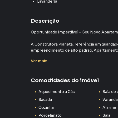
Lavanderia
Descrição
Oportunidade Imperdível – Seu Novo Apartam
A Construtora Planeta, referência em qualida
empreendimento de alto padrão. Apartamento 
vagas cobertas e o melhor metro quadrado da 
Ver
mais
Destaque para a infraestrutura completa, com 
de espaço na varanda com infraestrutura para 
Comodidades do imóvel
completo, oferecendo lazer, segurança e confo
Aquecimento a Gás
Sala de 
Localização privilegiada, próxima ao Campolim 
Não perca essa oportunidade de morar ou inv
Sacada
Varanda
cidade.
Cozinha
Alarme
Porcelanato
Sala