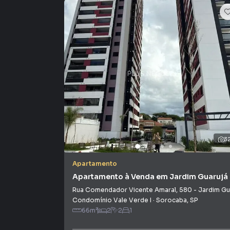
em imobiliárias tradicionais. Já vendemos e 
em Jardim Guarujá. Isso porque temos uma eq
específicas para Sorocaba, o que aumenta mu
consequência uma maior chance de vender ou
um time de programadores, corretores treina
atender proprietários e inquilinos.
3
Apartamento
Apartamento à Venda em Jardim Guarujá
Rua Comendador Vicente Amaral
,
580
-
Jardim Guarujá
Condomínio Vale Verde I
·
Sorocaba
,
SP
66
m²
2
2
1