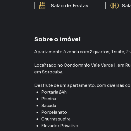
Salão de Festas
Sal
Sobre o imóvel
Apartamento à venda com 2 quartos, 1 suite, 2 
Localizado
no Condomínio
Vale Verde I
,
em
Ru
em Sorocaba
.
Desfrute de
um apartamento
, com diversas 
Portaria 24h
Piscina
Sacada
Porcelanato
Churrasqueira
Elevador Privativo