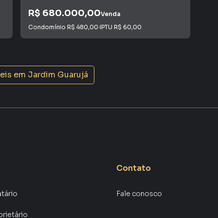
R$ 680.000,00
R$
Venda
Condomínio
R$ 480,00
·
IPTU
R$ 60,00
Con
veis em
Jardim Guarujá
Contato
atário
Fale conosco
prietário