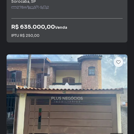
Sorocaba
,
SP
278
m²
3
5
2
R$ 635.000,00
Venda
IPTU
R$ 250,00