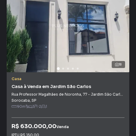
18
Casa
Casa à Venda em Jardim São Carlos
Rua Professor Magalhães de Noronha
,
77
-
Jardim São Carlos
Sorocaba
,
SP
90
m²
3
2
1
R$ 630.000,00
Venda
IPTU
R$ 150,00