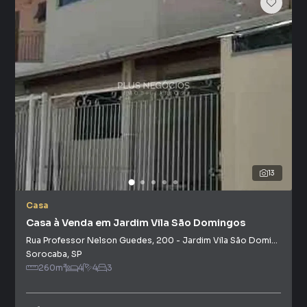
13
Casa
Casa à Venda em Jardim Vila São Domingos
Rua Professor Nelson Guedes
,
200
-
Jardim Vila São Domingos
Sorocaba
,
SP
260
m²
4
4
3