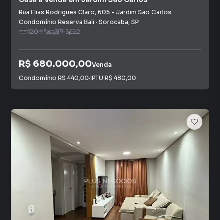
Rua Elias Rodrigues Claro
,
605
-
Jardim São Carlos
Condomínio Reserva Bali
·
Sorocaba
,
SP
120
m²
3
3
2
R$ 680.000,00
Venda
Condomínio
R$ 440,00
·
IPTU
R$ 480,00