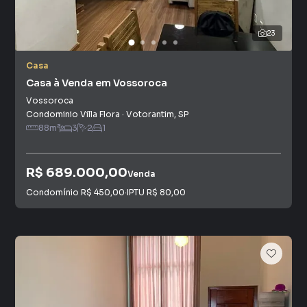
23
Casa
Casa à Venda em Vossoroca
Vossoroca
Condominio Villa Flora
·
Votorantim
,
SP
88
m²
3
2
1
R$ 689.000,00
Venda
Condomínio
R$ 450,00
·
IPTU
R$ 80,00