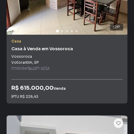
17
Casa
Casa à Venda em Vossoroca
Vossoroca
Votorantim
,
SP
303
m²
3
2
3
R$ 615.000,00
Venda
IPTU
R$ 226,43