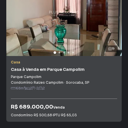
19
Casa
Casa à Venda em Parque Campolim
Parque Campolim
Condomínio Raizes Campolim
·
Sorocaba
,
SP
68
m²
2
2
2
R$ 689.000,00
Venda
Condomínio
R$ 500,68
·
IPTU
R$ 65,03