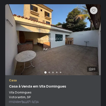
20
Casa
Casa à Venda em Vila Domingues
Vila Domingues
Votorantim
,
SP
249
m²
3
3
4