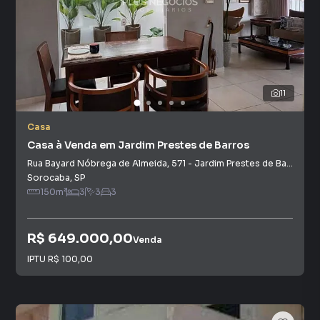
11
Casa
Casa à Venda em Jardim Prestes de Barros
Rua Bayard Nóbrega de Almeida
,
571
-
Jardim Prestes de Barros
Sorocaba
,
SP
150
m²
3
3
3
R$ 649.000,00
Venda
IPTU
R$ 100,00