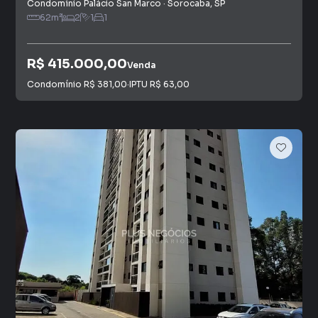
Condomínio Palácio San Marco
·
Sorocaba
,
SP
62
m²
2
1
1
R$ 415.000,00
Venda
Condomínio
R$ 381,00
·
IPTU
R$ 63,00