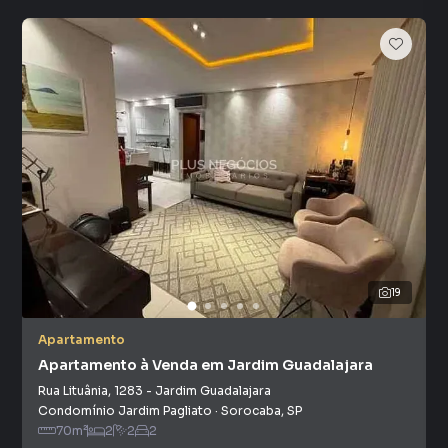
19
Apartamento
Apartamento à Venda em Jardim Guadalajara
Rua Lituânia
,
1283
-
Jardim Guadalajara
Condomínio Jardim Pagliato
·
Sorocaba
,
SP
70
m²
2
2
2