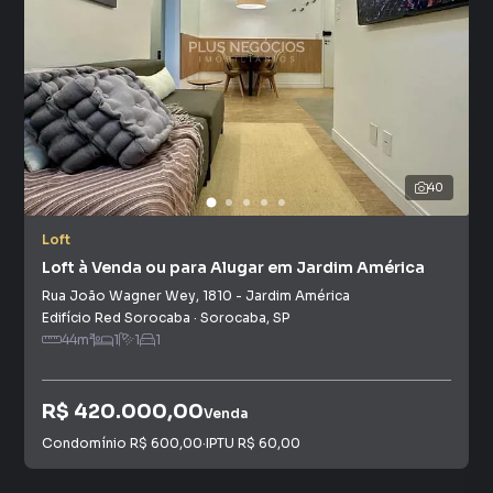
40
Loft
Loft à Venda ou para Alugar em Jardim América
Rua João Wagner Wey
,
1810
-
Jardim América
Edifício Red Sorocaba
·
Sorocaba
,
SP
44
m²
1
1
1
R$ 420.000,00
Venda
Condomínio
R$ 600,00
·
IPTU
R$ 60,00