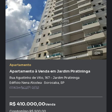
14
Apartamento
Apartamento à Venda em Jardim Piratininga
Rua Agustinho de Vito
,
167
-
Jardim Piratininga
Edifício Nena Alcolea
·
Sorocaba
,
SP
63
m²
2
2
2
R$ 410.000,00
Venda
Condomínio
R$ 500,00