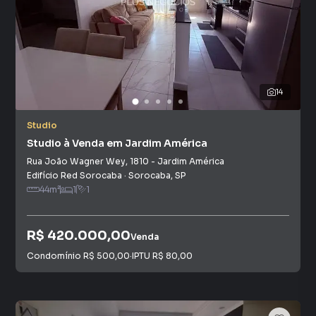
14
Studio
Studio à Venda em Jardim América
Rua João Wagner Wey
,
1810
-
Jardim América
Edifício Red Sorocaba
·
Sorocaba
,
SP
44
m²
1
1
R$ 420.000,00
Venda
Condomínio
R$ 500,00
·
IPTU
R$ 80,00