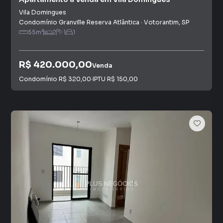
Vila Domingues
Condomínio Granville Reserva Atlântica
·
Votorantim
,
SP
55
m²
2
1
1
R$ 420.000,00
Venda
Condomínio
R$ 320,00
·
IPTU
R$ 150,00