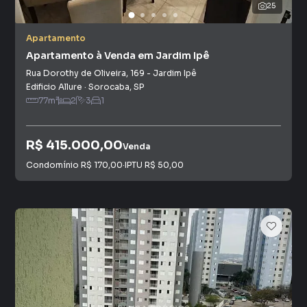
25
Apartamento
Apartamento à Venda em Jardim Ipê
Rua Dorothy de Oliveira
,
169
-
Jardim Ipê
Edificio Allure
·
Sorocaba
,
SP
77
m²
2
3
1
R$ 415.000,00
Venda
Condomínio
R$ 170,00
·
IPTU
R$ 50,00