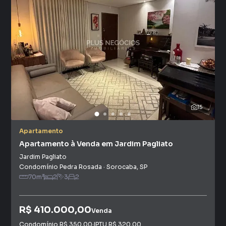
15
Apartamento
Apartamento à Venda em Jardim Pagliato
Jardim Pagliato
Condomínio Pedra Rosada
·
Sorocaba
,
SP
70
m²
2
3
2
R$ 410.000,00
Venda
Condomínio
R$ 350,00
·
IPTU
R$ 320,00