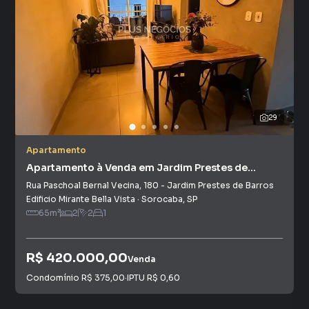
29
Apartamento
Apartamento à Venda em Jardim Prestes de
Barros
Rua Paschoal Bernal Vecina
,
180
-
Jardim Prestes de Barros
Edificio Mirante Bella Vista
·
Sorocaba
,
SP
65
m²
2
2
1
R$ 420.000,00
Venda
Condomínio
R$ 375,00
·
IPTU
R$ 0,60