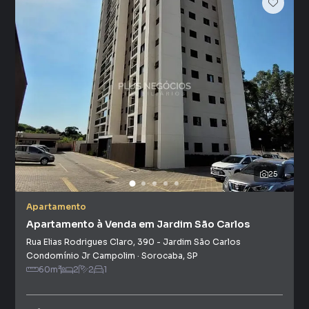
25
Apartamento
Apartamento à Venda em Jardim São Carlos
Rua Elias Rodrigues Claro
,
390
-
Jardim São Carlos
Condomínio Jr Campolim
·
Sorocaba
,
SP
60
m²
2
2
1