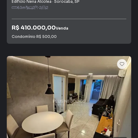
Edifício Nena Alcolea
·
Sorocaba
,
SP
63
m²
2
2
2
R$ 410.000,00
Venda
Condomínio
R$ 500,00