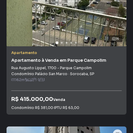
16
Apartamento
Apartamento à Venda em Parque Campolim
Rua Augusto Lippel
,
1700
-
Parque Campolim
Condomínio Palácio San Marco
·
Sorocaba
,
SP
62
m²
2
1
1
R$ 415.000,00
Venda
Condomínio
R$ 381,00
·
IPTU
R$ 63,00