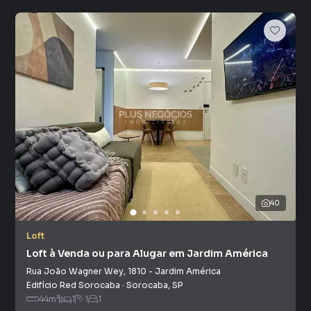
40
Loft
Loft à Venda ou para Alugar em Jardim América
Rua João Wagner Wey
,
1810
-
Jardim América
Edifício Red Sorocaba
·
Sorocaba
,
SP
44
m²
1
1
1