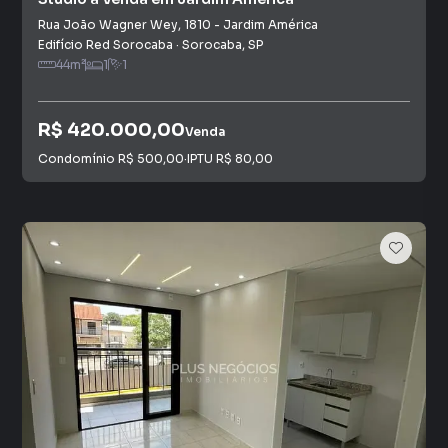
Rua João Wagner Wey
,
1810
-
Jardim América
Edifício Red Sorocaba
·
Sorocaba
,
SP
44
m²
1
1
R$ 420.000,00
Venda
Condomínio
R$ 500,00
·
IPTU
R$ 80,00