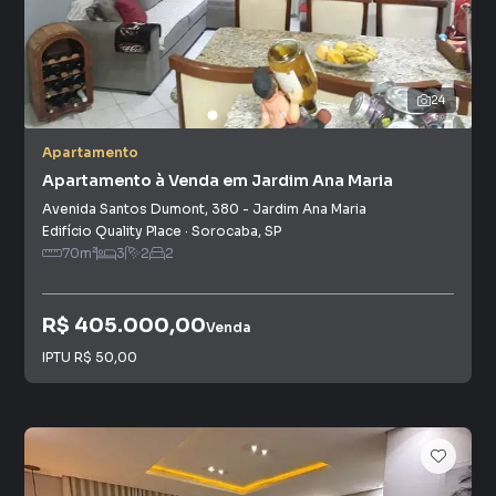
24
Apartamento
Apartamento à Venda em Jardim Ana Maria
Avenida Santos Dumont
,
380
-
Jardim Ana Maria
Edifício Quality Place
·
Sorocaba
,
SP
70
m²
3
2
2
R$ 405.000,00
Venda
IPTU
R$ 50,00