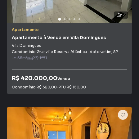
32
Apartamento
Apartamento à Venda em Vila Domingues
Vila Domingues
Condomínio Granville Reserva Atlântica
·
Votorantim
,
SP
55
m²
2
1
1
R$ 420.000,00
Venda
Condomínio
R$ 320,00
·
IPTU
R$ 150,00