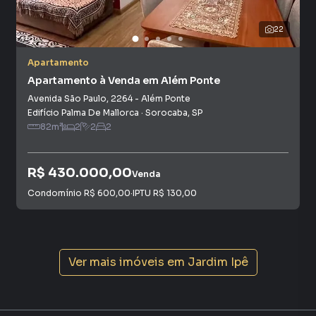
Custos Mensais
22
Condomínio: R$ 170,00 (inclui água)
Apartamento
IPTU: R$ 50,00
Apartamento à Venda em Além Ponte
Avenida São Paulo
,
2264
-
Além Ponte
Localização
Edifício Palma De Mallorca
·
Sorocaba
,
SP
82
m²
2
2
2
📍 Rua Dorothy de Oliveira, 169 — Jardim Ipê, Sorocaba/SP
Região tranquila, residencial e com fácil acesso às
R$ 430.000,00
Venda
principais vias da cidade.
Condomínio
R$ 600,00
·
IPTU
R$ 130,00
Apartamento para Venda em região valorizada do bairro
Jardim Ipê, em Sorocaba. Não encontrou o que procurava
ou deseja mais informações sobre Apartamento em
Ver mais imóveis em
Jardim Ipê
Sorocaba? Entre em contato com nossa equipe.
A Plus Negócios Imobiliários tem mais opções de