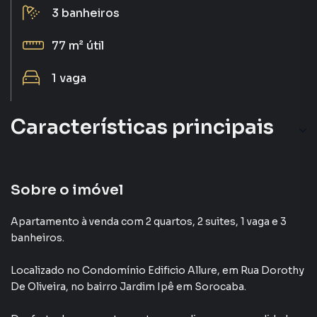
3
banheiros
77 m²
útil
1
vaga
Características principais
Varanda
Armário Cozinha
Sobre o imóvel
Portão Eletrônico
Apartamento à venda com 2 quartos, 2 suites, 1 vaga e 3
banheiros.
Aceita Pet
Localizado
no Condomínio
Edificio Allure
,
em
Rua Dorothy
Portaria 24h
De Oliveira
,
no bairro Jardim Ipê
em Sorocaba
.