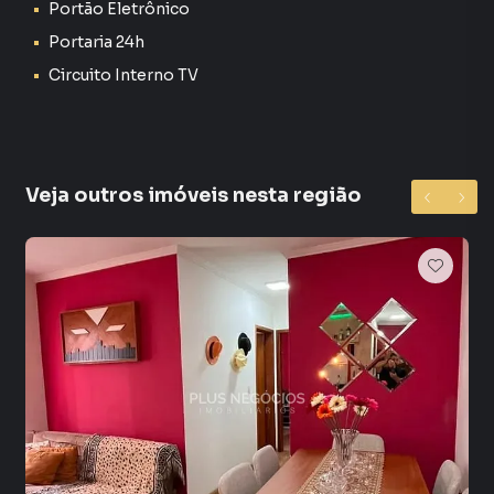
Portão Eletrônico
Ar condicionado em todos os cômodos
Portaria 24h
1 vaga de garagem descoberta (portão automático)
Circuito Interno TV
Acesso por dois lances de escada
Sobre o Edifício Allure
Veja outros imóveis nesta região
Condomínio com apenas 6 apartamentos
Prédio de 2 andares
Não possui elevador
Não possui portaria 24h
Não possui área de lazer
Ambiente tranquilo e reservado