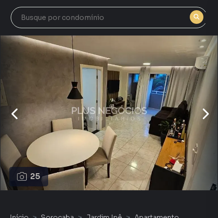
25
Início
Sorocaba
Jardim Ipê
Apartamento