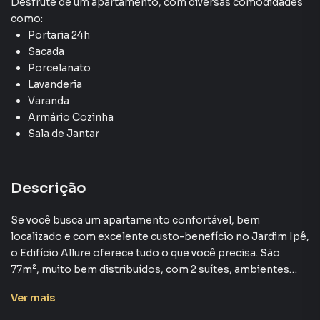
Desfrute de
um apartamento
, com diversas comodidades
como:
Portaria 24h
Sacada
Porcelanato
Lavanderia
Varanda
Armário Cozinha
Sala de Jantar
Descrição
Se você busca um apartamento confortável, bem
localizado e com excelente custo-benefício no Jardim Ipê,
o Edifício Allure oferece tudo o que você precisa. São
77m², muito bem distribuídos, com 2 suítes, ambientes
climatizados e acabamento de qualidade.
Ver
mais
Destaques do Apartamento