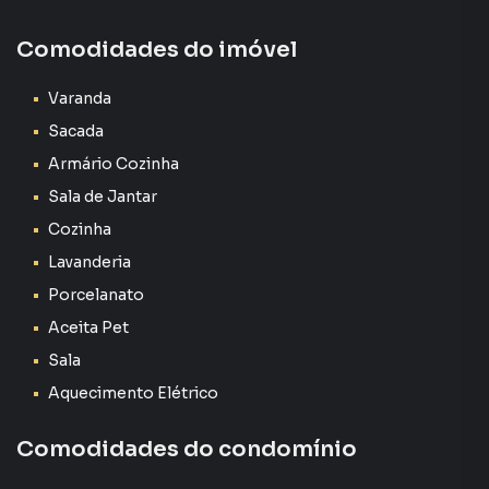
Comodidades do imóvel
77 m²
2 suítes amplas
Varanda
Sacada
Sala de estar
Armário Cozinha
Sala de Jantar
Sala de jantar
Cozinha
Lavabo
Lavanderia
Porcelanato
Sacada
Aceita Pet
Cozinha espaçosa
Sala
Aquecimento Elétrico
Lavanderia
Comodidades do condomínio
Móveis planejados em vários ambientes