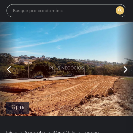
16
Início
Sorocaba
Wanel Ville
Terreno