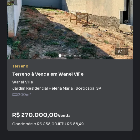
11
Terreno
Terreno à Venda em Wanel Ville
Wanel Ville
Jardim Residencial Helena Maria
·
Sorocaba
,
SP
200
m²
R$ 270.000,00
Venda
Condomínio
R$ 258,00
·
IPTU
R$ 58,49