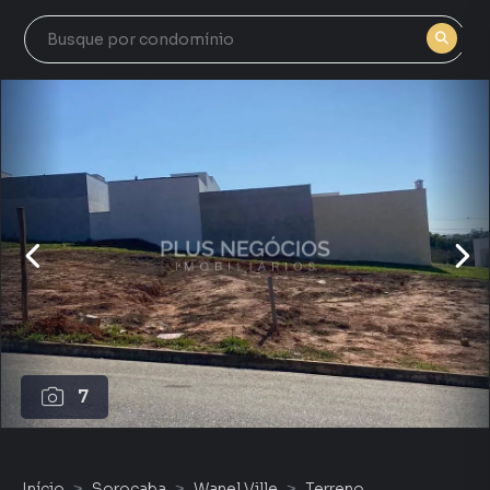
7
Início
Sorocaba
Wanel Ville
Terreno