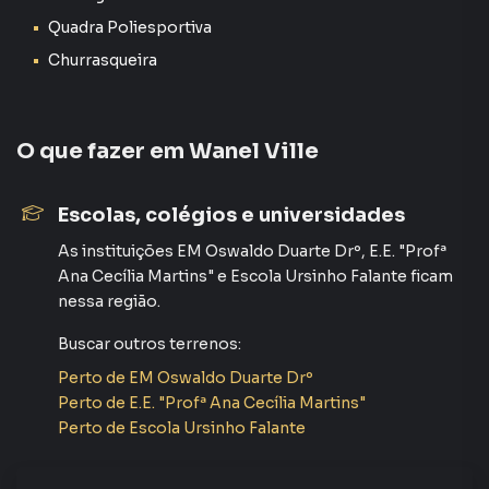
Quadra Poliesportiva
Terreno para Venda em região valorizada do bairro Wanel
Churrasqueira
Ville, em Sorocaba. Não encontrou o que procurava ou
deseja mais informações sobre Terreno em Sorocaba?
Entre em contato com nossa equipe.
O que fazer em
Wanel Ville
A Plus Negócios Imobiliários tem mais opções de
apartamentos, casas residenciais e comerciais, sobrados,
Escolas, colégios e universidades
terrenos, lojas e barracões para venda ou locação, além de
empreendimentos em construção ou lançamentos na
As instituições
EM Oswaldo Duarte Drº
,
E.E. "Profª
planta em Wanel Ville e em outras regiões de Sorocaba.
Ana Cecília Martins"
e
Escola Ursinho Falante
ficam
Aqui você encontra milhares de ofertas para encontrar o
nessa região.
imóvel que mais combina com seu estilo de vida.
Buscar outros
terrenos
:
Negocie seu imóvel de forma totalmente online, com
Perto de
EM Oswaldo Duarte Drº
segurança e tranquilidade. Na Plus Negócios Imobiliários
Perto de
E.E. "Profª Ana Cecília Martins"
você consegue comprar ou alugar um imóvel em Sorocaba
Perto de
Escola Ursinho Falante
mesmo não estando na cidade e com a praticidade de
fazer tudo online, direto do seu computador ou