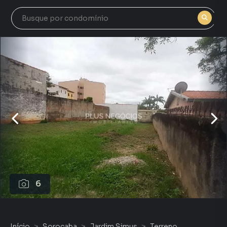
6
Início
Sorocaba
Jardim Simus
Terreno