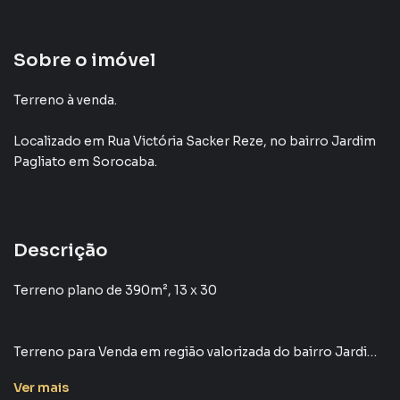
Sobre o imóvel
Terreno à venda.
Localizado
em
Rua Victória Sacker Reze
,
no bairro Jardim
Pagliato
em Sorocaba
.
Descrição
Terreno plano de 390m², 13 x 30
Terreno para Venda em região valorizada do bairro Jardim
Pagliato, em Sorocaba. Não encontrou o que procurava ou
Ver
mais
deseja mais informações sobre Terreno em Sorocaba?