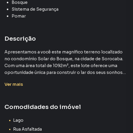
Bosque
Sistema de Segurança
Pomar
Descrição
Apresentamos a você este magnífico terreno localizado
no condomínio Solar do Bosque, na cidade de Sorocaba.
Com uma área total de 1092m², este lote oferece uma
oportunidade única para construir o lar dos seus sonhos
em um ambiente rodeado por natureza e tranquilidade.
Ver
mais
Imagine desfrutar de momentos de lazer e descanso em
meio a um cenário verdejante, com acesso a um lago,
Comodidades do imóvel
playground e área de pomar. A infraestrutura completa do
condomínio, com ruas asfaltadas, sistema de segurança e
portaria 24h, garante sua comodidade e segurança.
Lago
Rua Asfaltada