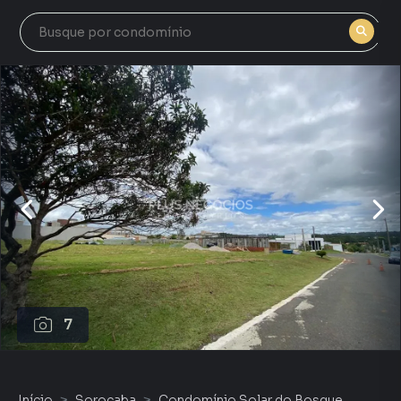
7
Início
Sorocaba
Condomínio Solar do Bosque