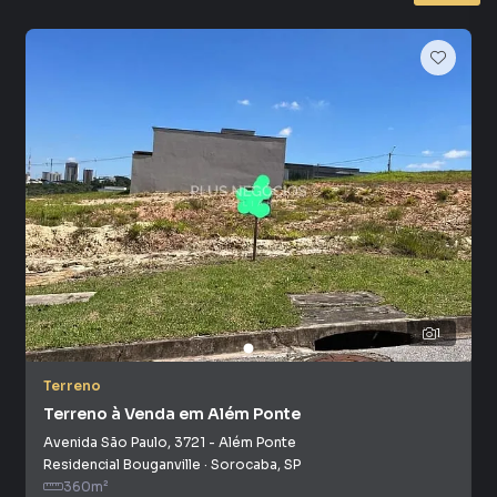
muito o número de contatos interessados e tendo como
consequência uma maior chance de vender ou alugar seu
imóvel mais rápido. Contamos também com um time de
programadores, corretores treinados e uma central de
atendimento preparada para atender proprietários e
inquilinos.
1
Terreno
Terreno à Venda em Além Ponte
Avenida São Paulo
,
3721
-
Além Ponte
Residencial Bouganville
·
Sorocaba
,
SP
360
m²