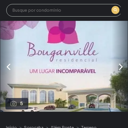
5
Início
Sorocaba
Além Ponte
Terreno