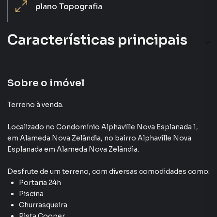
plano
Topografia
Características principais
Com Guarita Blindada
Piscina
Sobre o imóvel
Sala de Academia
Terreno à venda.
Portaria 24h
Localizado
no Condomínio
Alphaville Nova Esplanada 1
,
em
Alameda Nova Zelândia
,
no bairro Alphaville Nova
Piscina Para Crianças
Esplanada
em Alameda Nova Zelândia
.
Desfrute de
um terreno
, com diversas comodidades como:
Portaria 24h
Piscina
Churrasqueira
Pista Cooper