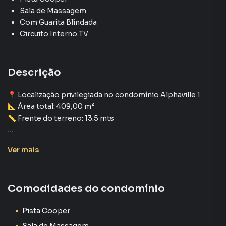
Sala de Massagem
Com Guarita Blindada
Circuito Interno TV
Descrição
📍 Localização privilegiada no condomínio Alphaville 1
📐 Área total: 409,00 m²
📏 Frente do terreno: 13.5 mts
Terreno plano, pronto para construir, em um dos
Ver
mais
condomínios mais desejados da região! Ideal para quem
busca segurança, conforto e qualidade de vida.
Comodidades do condomínio
✅ Condomínio com infraestrutura completa:
* Portaria 24h e segurança armada
Pista Cooper
* Área de lazer com piscina, academia, quadras