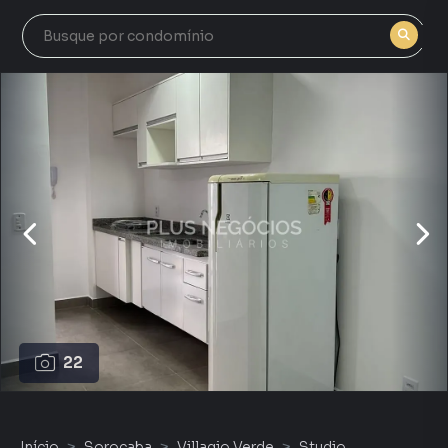
22
Início
Sorocaba
Villagio Verde
Studio