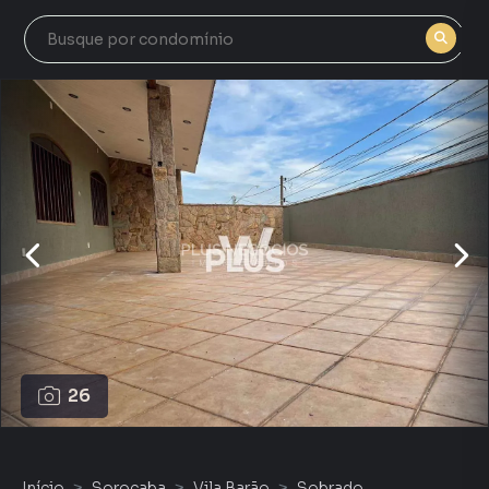
26
Início
Sorocaba
Vila Barão
Sobrado