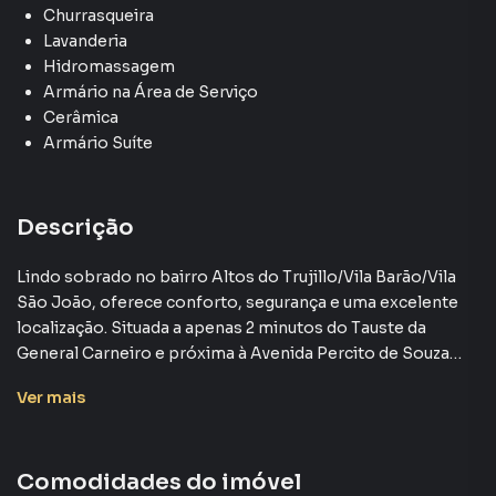
Churrasqueira
Lavanderia
Hidromassagem
Armário na Área de Serviço
Cerâmica
Armário Suíte
Descrição
Lindo sobrado no bairro Altos do Trujillo/Vila Barão/Vila
São João, oferece conforto, segurança e uma excelente
localização. Situada a apenas 2 minutos do Tauste da
General Carneiro e próxima à Avenida Percito de Souza
Queiroz, a residência também está a poucos instantes da
Ver
mais
Avenida General Osório e da Avenida Brasil, garantindo
fácil acesso a escolas, bancos, mercados e demais
comodidades. A rua tranquila, onde a maioria dos
Comodidades do imóvel
moradores reside há mais de 10 anos, proporciona um