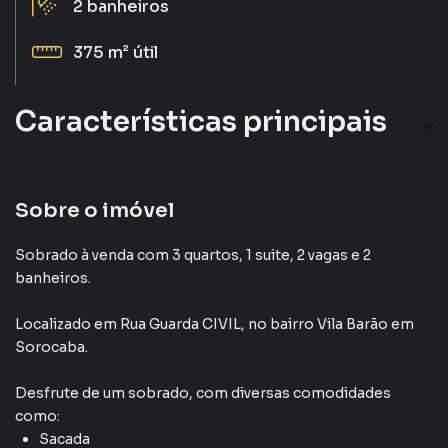
2
banheiros
375 m²
útil
Características principais
Hidromassagem
Sacada
Sobre o imóvel
Armário Suíte
Sobrado à venda com 3 quartos, 1 suite, 2 vagas e 2
banheiros.
Aceita Pet
Localizado
em
Rua Guarda CIVIL
,
no bairro Vila Barão
em
Armário Cozinha
Sorocaba
.
Desfrute de
um sobrado
, com diversas comodidades
como:
Sacada