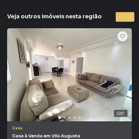
aumentando ainda mais a funcionalidade do espaço.
Veja outros imóveis nesta região
O imóvel conta com um alto nível de segurança, com
alarme monitorado, câmeras, concertina e grades em
todas as janelas. A fechadura elétrica da porta da frente
pode ser aberta por meio de três interfones distribuídos
pelo imóvel.
Na área externa, a casa oferece uma grande varanda na
parte da frente, proporcionando uma bela vista, além de
um quintal espaçoso com área gourmet. A edícula inclui
uma churrasqueira ampla, mais um dormitório e um
banheiro, tornando o ambiente ideal para lazer e
convivência. Todas as torneiras são das marcas DECA ou
TIGRE, reforçando a qualidade dos acabamentos.
37
A casa passou recentemente por pintura nova e revisão
completa das partes elétrica e hidráulica, garantindo que
Casa
esteja em perfeito estado de conservação. Além de sua
Casa à Venda em Vila Augusta