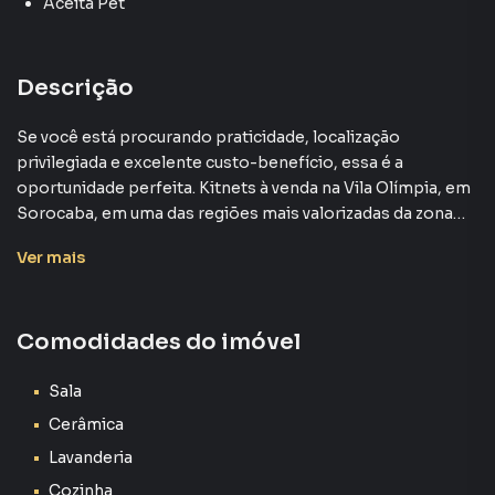
Aceita Pet
Descrição
Se você está procurando praticidade, localização
privilegiada e excelente custo-benefício, essa é a
oportunidade perfeita. Kitnets à venda na Vila Olímpia, em
Sorocaba, em uma das regiões mais valorizadas da zona
norte da cidade. A apenas 40 metros da movimentada
Ver
mais
Avenida Itavuvu, você estará ao lado do Carrefour Sônia
Maria, Farmamed, UBS, padarias, farmácias, mercados,
shopping e uma variedade de comércios e serviços
Comodidades do imóvel
essenciais, tudo a poucos passos de casa.
Cada unidade possui 32,40 m² muito bem distribuídos,
Sala
com acabamento moderno e funcional, ideal tanto para
Cerâmica
morar quanto para investir. Há uma unidade disponível no
Lavanderia
térreo e outra no pavimento superior, oferecendo opções
Cozinha
conforme sua preferência. Por apenas R\$ 169.000,00,