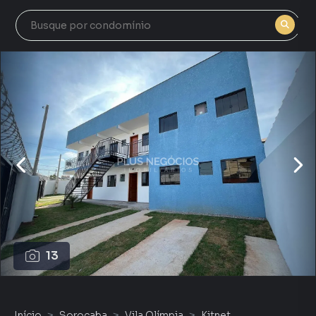
13
Início
Sorocaba
Vila Olímpia
Kitnet