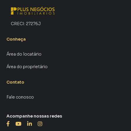
consequência uma maior chance de vender ou alugar seu
imóvel mais rápido. Contamos também com um time de
programadores, corretores treinados e uma central de
CRECI:
27276J
atendimento preparada para atender proprietários e
inquilinos.
Conheça
Área do locatário
Área do proprietário
Contato
Fale conosco
Acompanhe nossas redes