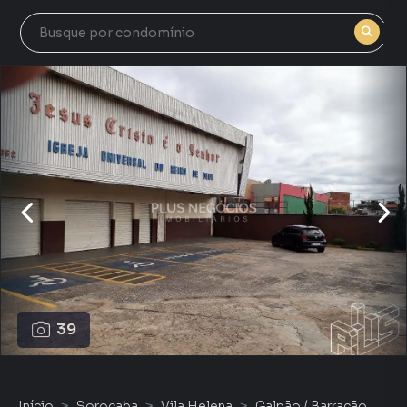
39
Início
Sorocaba
Vila Helena
Galpão / Barracão