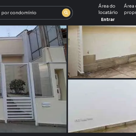
Área do
Área 
locatário
propr
Entrar