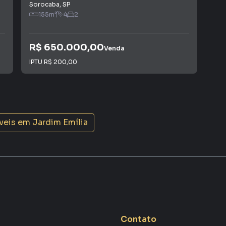
 alugar seu imóvel mais rápido. Contamos também com
Sorocaba
,
SP
Sor
dos e uma central de atendimento preparada para
155
m²
4
2
R$ 650.000,00
R$
Venda
IPTU
R$ 200,00
IPT
veis em
Jardim Emília
Contato