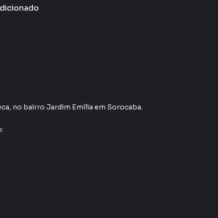
dicionado
eca
,
no bairro Jardim Emília
em Sorocaba
.
: