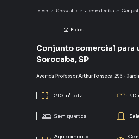
Início
Sorocaba
Jardim Emília
Conjunt
Fotos
Conjunto comercial para v
Sorocaba, SP
Avenida Professor Arthur Fonseca
,
293
-
Jardi
210 m²
total
90 
Sem
quartos
Sal
Aquecimento
Cent