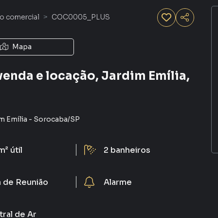
o comercial
COC0005_PLUS
Mapa
enda e locação, Jardim Emília,
m Emília
-
Sorocaba
/
SP
m²
útil
2
banheiros
a de Reunião
Alarme
ral de Ar