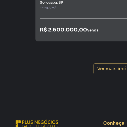
consequência uma maior chance de vender ou
Sorocaba
,
SP
um time de programadores, corretores treina
762
m²
atender proprietários e inquilinos.
R$ 2.600.000,00
Venda
Ver mais imó
Conheça