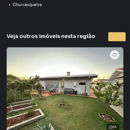
da Serra mesmo não estando na cidade e com a
Churrasqueira
praticidade de fazer tudo online, direto do seu computador
ou smartphone. Nós criamos soluções inovadoras para
simplificar a relação de proprietários, inquilinos e
compradores com o mercado imobiliário.
Veja outros imóveis nesta região
Anuncie seu imóvel! É fácil, rápido e gratuito! A Plus
Negócios Imobiliários é uma imobiliária digital com
imóveis em diversas cidades do Brasil, incluindo Araçoiaba
da Serra.
Na Plus Negócios Imobiliários você consegue vender ou
alugar seu imóvel muito mais rápido do que em imobiliárias
tradicionais. Já vendemos e locamos diversos imóveis em
Araçoiaba da Serra, especialmente em Condomínio
Village da Serra. Isso porque temos uma equipe de
marketing digital focada em produzir campanhas
específicas para Araçoiaba da Serra, o que aumenta muito
o número de contatos interessados e tendo como
66