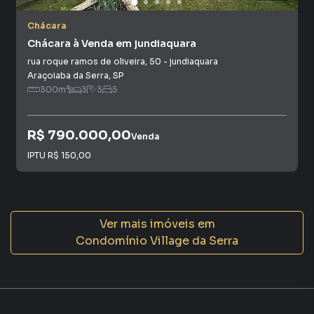
consequência uma maior chance de vender ou alugar seu
imóvel mais rápido. Contamos também com um time de
Chácara
programadores, corretores treinados e uma central de
Chácara à Venda em jundiaquara
atendimento preparada para atender proprietários e
rua roque ramos de oliveira
,
50
-
jundiaquara
inquilinos.
Araçoiaba da Serra
,
SP
300
m²
3
3
5
R$ 790.000,00
Venda
IPTU
R$ 150,00
Ver mais imóveis em
Condomínio Village da Serra