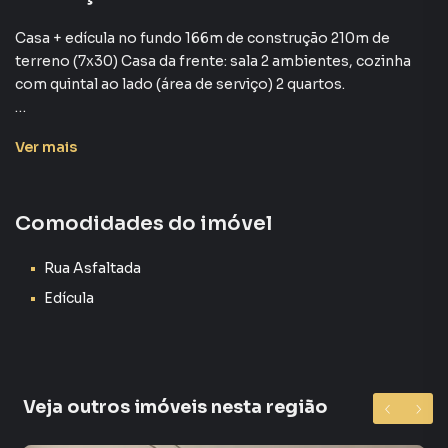
Casa + edícula no fundo 166m de construção 210m de
terreno (7x30) Casa da frente: sala 2 ambientes, cozinha
com quintal ao lado (área de serviço) 2 quartos.
Ver
mais
Casa para Venda em região valorizada do bairro Centro,
em Votorantim. Não encontrou o que procurava ou deseja
mais informações sobre Casa em Votorantim? Entre em
Comodidades do imóvel
contato com nossa equipe.
A Plus Negócios Imobiliários tem mais opções de
Rua Asfaltada
apartamentos, casas residenciais e comerciais, sobrados,
Edícula
terrenos, lojas e barracões para venda ou locação, além de
empreendimentos em construção ou lançamentos na
planta em Centro e em outras regiões de Votorantim. Aqui
você encontra milhares de ofertas para encontrar o imóvel
Veja outros imóveis nesta região
que mais combina com seu estilo de vida.