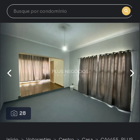
28
Início
Votorantim
Centro
Casa
CA4455_PLUS