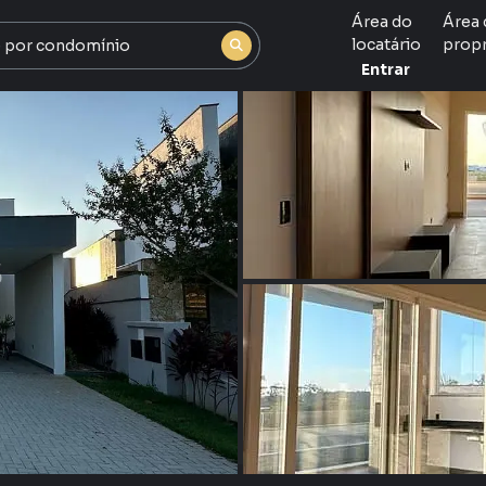
Área do
Área 
locatário
propr
Entrar