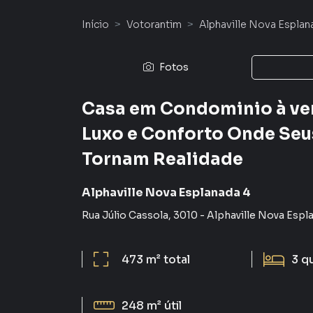
Início
Votorantim
Alphaville Nova Esplan
Fotos
Casa em Condominio à vend
Luxo e Conforto Onde Seu
Tornam Realidade
Alphaville Nova Esplanada 4
Rua Júlio Cassola
,
3010
-
Alphaville Nova Espl
473 m²
total
3
q
248 m²
útil