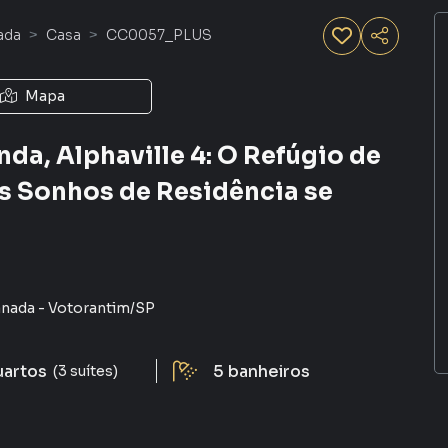
ada
Casa
CC0057_PLUS
Mapa
a, Alphaville 4: O Refúgio de
s Sonhos de Residência se
anada
-
Votorantim
/
SP
uartos
5
banheiros
(3 suítes)