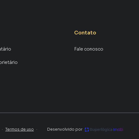
 vender ou alugar seu imóvel mais rápido. Contamos
tores treinados e uma central de atendimento
nos.
Contato
atário
Fale conosco
prietário
·
Termos de uso
·
Desenvolvido por