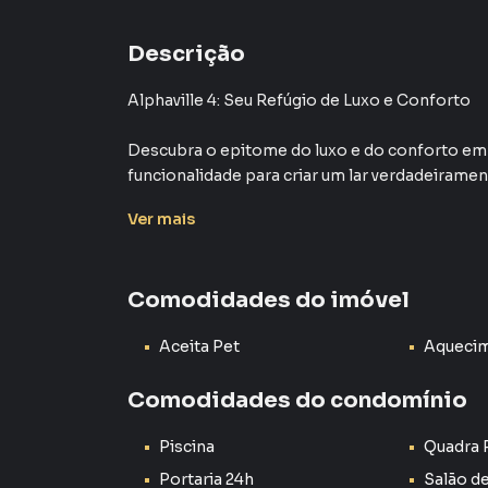
Descrição
Alphaville 4: Seu Refúgio de Luxo e Conforto
Descubra o epitome do luxo e do conforto em A
funcionalidade para criar um lar verdadeirame
lista de amenidades incomparáveis, este é o l
Ver
mais
Três Quartos Espaçosos com Suíte
Desfrute da privacidade e do conforto de trê
Comodidades do imóvel
para oferecer o máximo de conforto e tranquili
oferecendo um espaço amplo e uma atmosfera 
Aceita Pet
Aquecim
dia.
Comodidades do condomínio
Ampla Área de Construção
Com uma área de construção generosa de 248 
Piscina
Quadra 
suficiente para criar a casa dos seus sonhos. 
garantindo uma experiência de vida que atende
Portaria 24h
Salão d