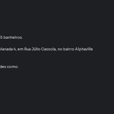
 5 banheiros.
planada 4
,
em
Rua Júlio Cassola
,
no bairro Alphaville
ades como: