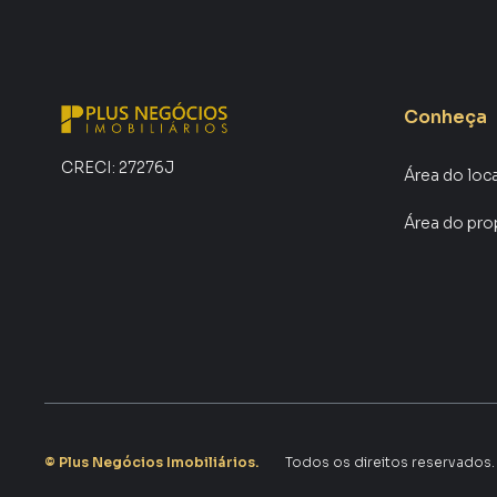
tendo como consequência uma maior chance de
também com um time de programadores, corre
preparada para atender proprietários e inquili
Conheça
CRECI:
27276J
Área do loc
Área do pro
©
Plus Negócios Imobiliários
.
Todos os direitos reservados.