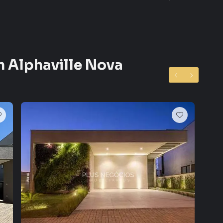
neroso terreno de 473 metros quadrados, oferecendo
e lazer ao ar livre, seja cultivando um jardim
ra a família ou simplesmente relaxando em meio à
m Alphaville Nova
 estilo de vida. Com uma comunidade vibrante e diversas
áreas de convívio, você encontrará tudo o que precisa
s em realidade. Agende uma visita hoje mesmo e
o para chamar de lar.
ro Alphaville Nova Esplanada, em Votorantim. Não
formações sobre Casa em Votorantim? Entre em contato