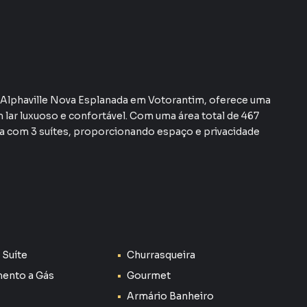
o Alphaville Nova Esplanada em Votorantim, oferece uma
lar luxuoso e confortável. Com uma área total de 467
nta com 3 suítes, proporcionando espaço e privacidade
ão elegante e moderna, com destaque para os
mários embutidos, que maximizam o espaço e a
com eletrodomésticos de última geração, é o coração da
tadas com prazer. A lavanderia, o quarto de serviço e a
antindo a praticidade do dia a dia.
 Suíte
Churrasqueira
 uma piscina, uma churrasqueira e uma sala de estar e
ento a Gás
Gourmet
ardim privativo, criando um ambiente acolhedor e
Armário Banheiro
mento. Somado a isso, o condomínio Alphaville Nova