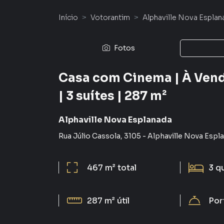
Início
Votorantim
Alphaville Nova Esplan
Fotos
Casa com Cinema | À Vend
| 3 suítes | 287 m²
Alphaville Nova Esplanada
Rua Júlio Cassola
,
3105
-
Alphaville Nova Espl
467 m²
total
3
q
287 m²
útil
Por