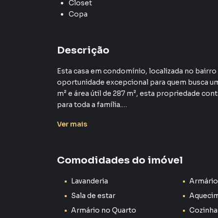
Closet
Copa
Descrição
Esta casa em condomínio, localizada no bairr
oportunidade excepcional para quem busca um 
m² e área útil de 287 m², esta propriedade co
para toda a família.
Ver
mais
O interior da casa é marcado por uma decoraç
acabamentos em porcelanato e os diversos ar
funcionalidade. A cozinha gourmet, equipada 
Comodidades do imóvel
casa, onde as refeições em família serão desfru
despensa completam os ambientes de apoio, gar
Lavanderia
Armário
Além dos espaços internos, a casa possui ainda
Sala de estar
Aquecim
jantar que se integram perfeitamente ao seu j
Armário no Quarto
Cozinha
propício para momentos de lazer e entreteni