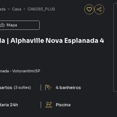
ada
Casa
CA6093_PLUS
Mapa
a | Alphaville Nova Esplanada 4
anada
-
Votorantim
/
SP
uartos
4
banheiros
(3 suítes)
taria 24h
Piscina