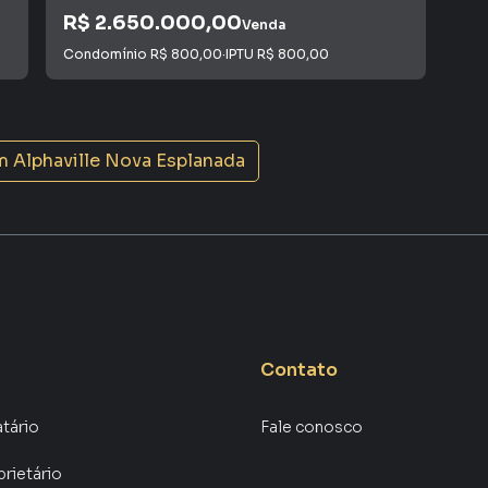
R$ 2.650.000,00
R$
Venda
Condomínio
R$ 800,00
·
IPTU
R$ 800,00
Con
m
Alphaville Nova Esplanada
Contato
atário
Fale conosco
prietário