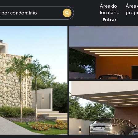
Área do
Área 
locatário
propr
Entrar