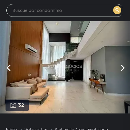
32
Início
Votorantim
Alphaville Nova Esplanada