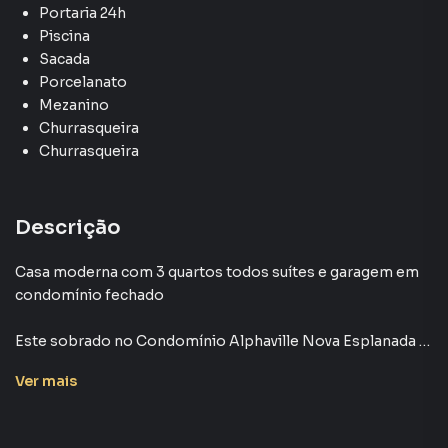
Portaria 24h
Piscina
Sacada
Porcelanato
Mezanino
Churrasqueira
Churrasqueira
Descrição
Casa moderna com 3 quartos todos suítes e garagem em
condomínio fechado
Este sobrado no Condomínio Alphaville Nova Esplanada 4
é a expressão máxima de luxo e conforto, com uma
Ver
mais
área construída de 360,52 m² em um terreno amplo de
461,44 m². Sua arquitetura imponente, com o pé-direito
mais alto da rua e acabamento de altíssima qualidade, faz