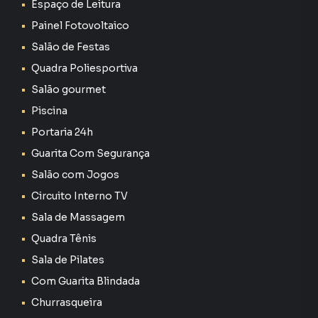
Espaço de Leitura
Votorantim, especialmente em Alphaville Nova Esplanada.
Painel Fotovoltaico
Isso porque temos uma equipe de marketing digital focada
Salão de Festas
em produzir campanhas específicas para Votorantim, o
que aumenta muito o número de contatos interessados e
Quadra Poliesportiva
tendo como consequência uma maior chance de vender ou
Salão gourmet
alugar seu imóvel mais rápido. Contamos também com um
Piscina
time de programadores, corretores treinados e uma
central de atendimento preparada para atender
Portaria 24h
proprietários e inquilinos.
Guarita Com Segurança
Salão com Jogos
Circuito Interno TV
Sala de Massagem
Quadra Tênis
Sala de Pilates
Com Guarita Blindada
Churrasqueira