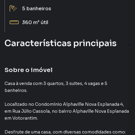
5
banheiros
360 m²
útil
Características principais
Armário Suíte
Ar-Condicionado
Sobre o imóvel
Piscina
Casa à venda com 3 quartos, 3 suites, 4 vagas e 5
banheiros.
Churrasqueira
Localizado
no Condomínio
Alphaville Nova Esplanada 4
,
Armário Cozinha
em
Rua Júlio Cassola
,
no bairro Alphaville Nova Esplanada
em Votorantim
.
Desfrute de
uma casa
, com diversas comodidades como: