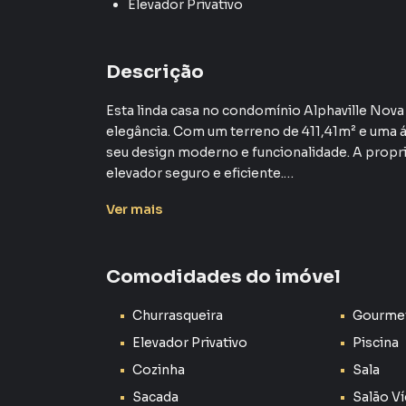
Elevador Privativo
Descrição
Esta linda casa no condomínio Alphaville Nova
elegância. Com um terreno de 411,41m² e uma á
seu design moderno e funcionalidade. A propr
elevador seguro e eficiente.
Ver
mais
No piso superior, encontram-se quatro dormitó
e conforto aos moradores e outros dois quarto
há um banheiro social para atender aos demais 
Comodidades do imóvel
ampla e bem iluminada sala de estar, integr
sacada, pode-se apreciar uma vista deslumbra
Churrasqueira
Gourme
revigorante.
Elevador Privativo
Piscina
No piso inferior, a casa oferece uma sofistica
Cozinha
Sala
entretenimento. Complementando o espaço, e
Sacada
Salão V
equipada com churrasqueira e forno a lenha, al