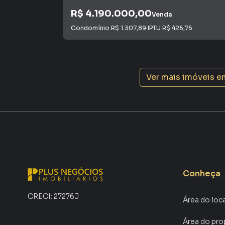
R$ 4.190.000,00
Venda
Condomínio
R$ 1.307,89
·
IPTU
R$ 426,75
Ver mais imóveis e
Conheça
CRECI:
27276J
Área do loc
Área do pro