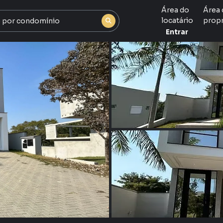
Área do
Área 
locatário
propr
Entrar