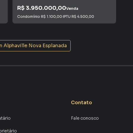
R$ 3.950.000,00
R$
Venda
Condomínio
R$ 1.100,00
·
IPTU
R$ 4.500,00
IPT
m
Alphaville Nova Esplanada
Contato
atário
Fale conosco
prietário