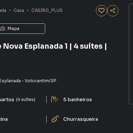
ada
Casa
CA5360_PLUS
Mapa
 Nova Esplanada 1 | 4 suítes |
 Esplanada
-
Votorantim
/
SP
uartos
5
banheiros
(4 suítes)
cina
Churrasqueira