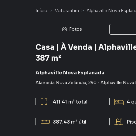
Início
Votorantim
Alphaville Nova Esplan
Fotos
Casa | À Venda | Alphaville
387 m²
Alphaville Nova Esplanada
Alameda Nova Zelândia
,
290
-
Alphaville Nova
411.41 m²
total
4
q
387.43 m²
útil
Pis