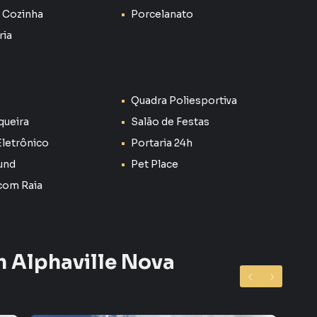
larados.
 Cozinha
Porcelanato
ria
ndicionado, garantindo conforto em todas as estações
as, portaria e diversas opções de lazer,
l para toda a família.
Quadra Poliesportiva
queira
Salão de Festas
ro Alphaville Nova Esplanada, em Votorantim. Não
Eletrônico
Portaria 24h
formações sobre Casa em Votorantim? Entre em contato
und
Pet Place
 com Raia
 de apartamentos, casas residenciais e comerciais,
venda ou locação, além de empreendimentos em
ville Nova Esplanada e em outras regiões de
fertas para encontrar o imóvel que mais combina com
m Alphaville Nova
e, com segurança e tranquilidade. Na Plus Negócios
ar um imóvel em Votorantim mesmo não estando na