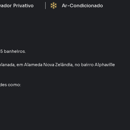
vador Privativo
Ar-Condicionado
 5 banheiros.
planada
,
em
Alameda Nova Zelândia
,
no bairro Alphaville
ades como: