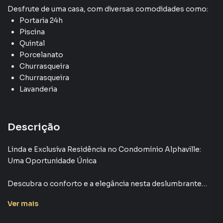
Desfrute de
uma casa
, com diversas comodidades como:
Portaria 24h
Piscina
Quintal
Porcelanato
Churrasqueira
Churrasqueira
Lavanderia
Descrição
Linda e Exclusiva Residência no Condomínio Alphaville:
Uma Oportunidade Única
Descubra o conforto e a elegância nesta deslumbrante
casa localizada em Alphaville, com fácil acesso à Rodovia
Ver
mais
Raposo Tavares e a apenas 5 minutos do Shopping
Iguatemi. Esta propriedade não é apenas uma casa, é um