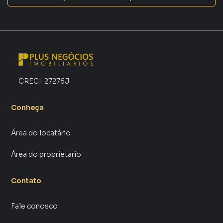
focada em produzir campanhas específicas para
Votorantim, o que aumenta muito o número de contatos
interessados e tendo como consequência uma maior
chance de vender ou alugar seu imóvel mais rápido.
Contamos também com um time de programadores,
corretores treinados e uma central de atendimento
preparada para atender proprietários e inquilinos.
CRECI:
27276J
Conheça
Área do locatário
Área do proprietário
Contato
Fale conosco