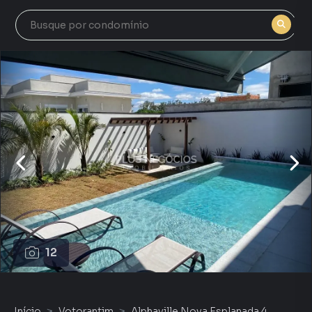
12
Início
Votorantim
Alphaville Nova Esplanada 4