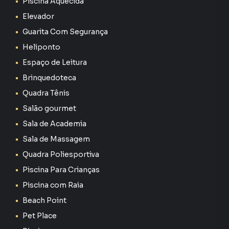
Piscina Aquecida
chance de vender ou alugar seu imóvel mais rápido.
Elevador
Contamos também com um time de programadores,
corretores treinados e uma central de atendimento
Guarita Com Segurança
preparada para atender proprietários e inquilinos.
Heliponto
Espaço de Leitura
Brinquedoteca
Quadra Tênis
Salão gourmet
Sala de Academia
Sala de Massagem
Quadra Poliesportiva
Piscina Para Crianças
Piscina com Raia
Beach Point
Pet Place