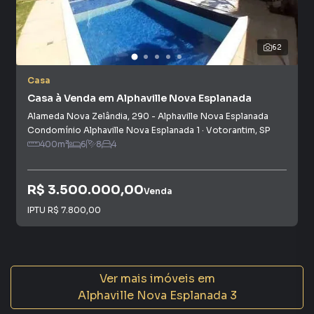
62
Casa
Casa à Venda em Alphaville Nova Esplanada
Alameda Nova Zelândia
,
290
-
Alphaville Nova Esplanada
Condomínio Alphaville Nova Esplanada 1
·
Votorantim
,
SP
400
m²
6
8
4
R$ 3.500.000,00
Venda
IPTU
R$ 7.800,00
Ver mais imóveis em
Alphaville Nova Esplanada 3