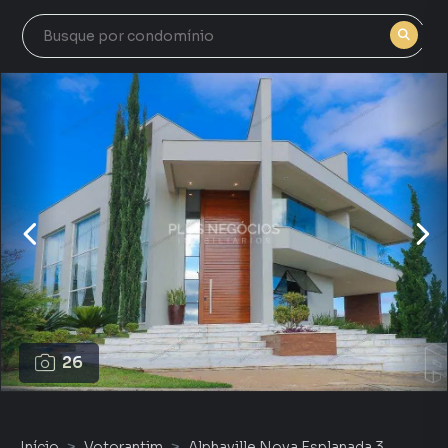
26
Início
Votorantim
Alphaville Nova Esplanada 3