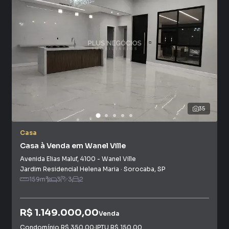
35
Casa
Casa à Venda em Wanel Ville
Avenida Elias Maluf
,
4100
-
Wanel Ville
Jardim Residencial Helena Maria
·
Sorocaba
,
SP
159
m²
3
3
2
R$ 1.149.000,00
Venda
Condomínio
R$ 350,00
·
IPTU
R$ 150,00