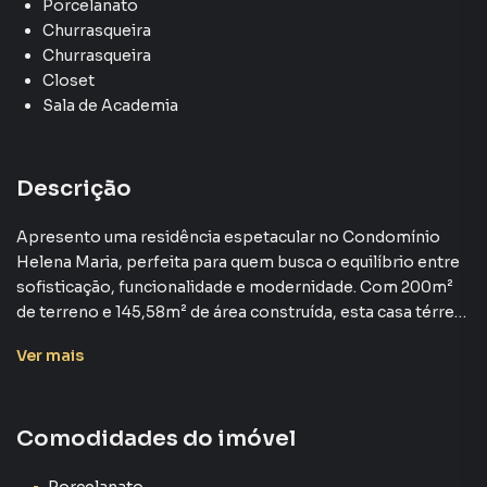
Porcelanato
Churrasqueira
Churrasqueira
Closet
Sala de Academia
Descrição
Apresento uma residência espetacular no Condomínio
Helena Maria, perfeita para quem busca o equilíbrio entre
sofisticação, funcionalidade e modernidade. Com 200m²
de terreno e 145,58m² de área construída, esta casa térrea
impressiona desde o primeiro olhar.
Ver
mais
Ao entrar, você é recebido por uma sala de estar com pé-
direito duplo, conferindo amplitude e luminosidade,
Comodidades do imóvel
proporcionando um ambiente sofisticado e arejado. A
cozinha integrada à área gourmet cria o cenário perfeito