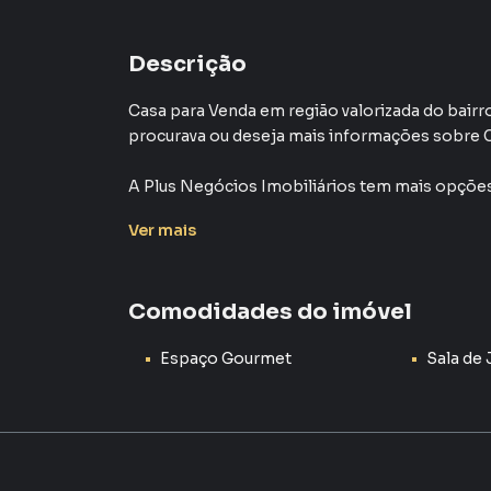
Descrição
Casa para Venda em região valorizada do bair
procurava ou deseja mais informações sobre 
A Plus Negócios Imobiliários tem mais opções
sobrados, terrenos, lojas e barracões para 
Ver
mais
construção ou lançamentos na planta em Wanel
encontra milhares de ofertas para encontrar o
Comodidades do imóvel
Negocie seu imóvel de forma totalmente onlin
Imobiliários você consegue comprar ou alug
Espaço Gourmet
Sala de 
e com a praticidade de fazer tudo online, di
soluções inovadoras para simplificar a relaçã
mercado imobiliário.
Anuncie seu imóvel! É fácil, rápido e gratuito! 
com imóveis em diversas cidades do Brasil, in