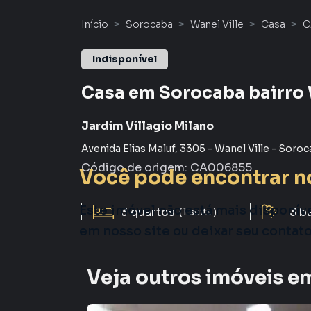
Início
Sorocaba
Wanel Ville
Casa
C
Indisponível
Casa em Sorocaba bairro 
Jardim Villagio Milano
Avenida Elias Maluf
,
3305
-
Wanel Ville
-
Soroc
Código de origem:
CA006855
Você pode encontrar n
Este imóvel não está mais disponív
3
quartos
3
b
(1 suíte)
em nosso site ou deixar seu contat
Veja outros imóveis em