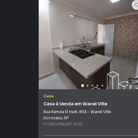
1
Casa
Casa à Venda em Wanel Ville
Rua Ramzia El Hadi
,
805
-
Wanel Ville
Sorocaba
,
SP
380
m²
4
2
5