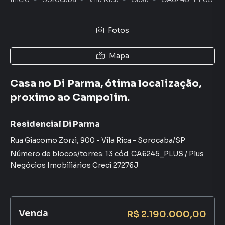
Fotos
Mapa
Casa no Di Parma, ótima localização,
proximo ao Campolim.
Residencial Di Parma
Rua Giacomo Zorzi
,
900
-
Vila Rica
-
Sorocaba
/
SP
Número de blocos/torres:
13
cód.
CA6245_PLUS
/
Plus
Negócios Imobiliários
Creci
27276J
Venda
R$ 2.190.000,00