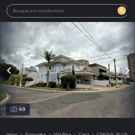
49
Início
Sorocaba
Vila Rica
Casa
CA6245_PLUS