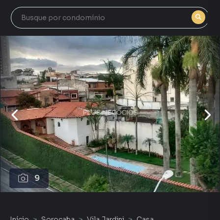
9
Início
Sorocaba
Vila Jardini
Casa