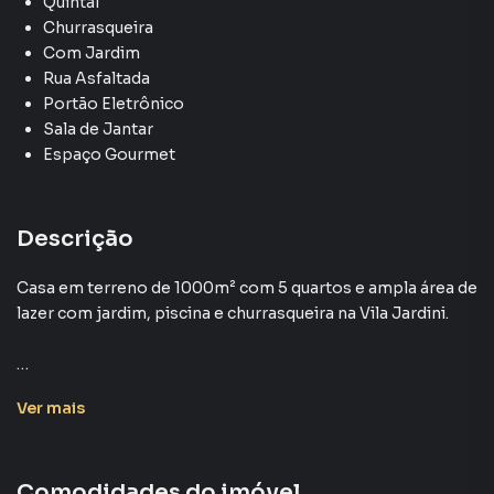
Quintal
Churrasqueira
Com Jardim
Rua Asfaltada
Portão Eletrônico
Sala de Jantar
Espaço Gourmet
Descrição
Casa em terreno de 1000m² com 5 quartos e ampla área de
lazer com jardim, piscina e churrasqueira na Vila Jardini.
Casa para Venda em região valorizada do bairro Vila
Ver
mais
Jardini, em Sorocaba. Não encontrou o que procurava ou
deseja mais informações sobre Casa em Sorocaba? Entre
em contato com nossa equipe.
Comodidades do imóvel