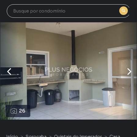
26
Início
Sorocaba
Quintais do Imperador
Casa