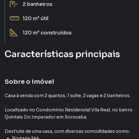
2
banheiros
120 m²
útil
120 m²
construídos
Características principais
Churrasqueira
Guarita Com Segurança
Sobre o imóvel
Portaria 24h
Casa à venda com 2 quartos, 1 suite, 2 vagas e 2 banheiros.
Pet Place
Localizado
no Condomínio
Residencial Vila Real
,
no bairro
Quintais Do Imperador
em Sorocaba
.
Piscina
Desfrute de
uma casa
, com diversas comodidades como:
Portaria 24h