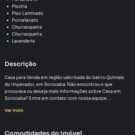
Piscina
Piso Laminado
Porcelanato
Churrasqueira
Churrasqueira
Lavanderia
Descrição
Casa para Venda em região valorizada do bairro Quintais
do Imperador, em Sorocaba. Não encontrou o que
procurava ou deseja mais informações sobre Casa em
Sorocaba? Entre em contato com nossa equipe.
Ver
mais
A Plus Negócios Imobiliários tem mais opções de
apartamentos, casas residenciais e comerciais, sobrados,
terrenos, lojas e barracões para venda ou locação, além de
Comodidades do imóvel
empreendimentos em construção ou lançamentos na