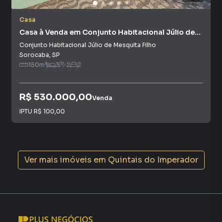
Casa
Casa à Venda em Conjunto Habitacional Júlio de
Mesquita Filho
Conjunto Habitacional Júlio de Mesquita Filho
Sorocaba
,
SP
150
m²
3
2
2
R$ 530.000,00
Venda
IPTU
R$ 100,00
Ver mais imóveis em
Quintais do Imperador