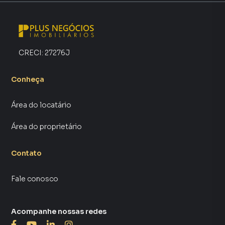
alugar seu imóvel mais rápido. Contamos também com um
time de programadores, corretores treinados e uma
central de atendimento preparada para atender
proprietários e inquilinos.
CRECI:
27276J
Conheça
Área do locatário
Área do proprietário
Contato
Fale conosco
Acompanhe nossas redes