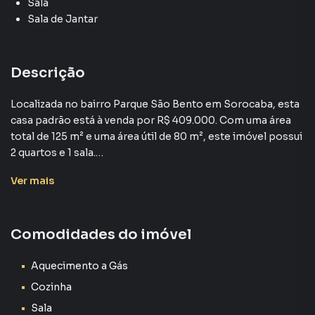
Sala
Sala de Jantar
Descrição
Localizada no bairro Parque São Bento em Sorocaba, esta
casa padrão está à venda por R$ 409.000. Com uma área
total de 125 m² e uma área útil de 80 m², este imóvel possui
2 quartos e 1 sala.
Ver
mais
A casa, atualmente desocupada, apresenta uma ótima
oportunidade para quem busca adquirir um bem em uma
região valorizada da cidade. A distribuição dos cômodos
Comodidades do imóvel
permite uma boa funcionalidade e aproveitamento do
espaço, atendendo às necessidades de uma família.
Aquecimento a Gás
Não deixe essa chance passar. Agende uma visita e
Cozinha
conheça de perto todas as características deste imóvel.
Sala
Com uma localização privilegiada e um preço atrativo, esta