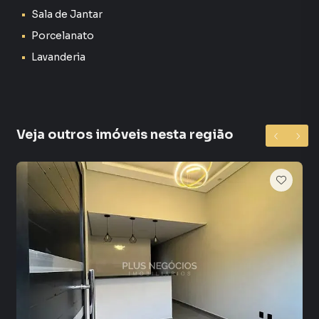
Sala de Jantar
casa pode ser o seu novo lar.
Porcelanato
Lavanderia
Casa para Venda em região valorizada do bairro Parque
São Bento, em Sorocaba. Não encontrou o que procurava
ou deseja mais informações sobre Casa em Sorocaba?
Entre em contato com nossa equipe.
Veja outros imóveis nesta região
A Plus Negócios Imobiliários tem mais opções de
apartamentos, casas residenciais e comerciais, sobrados,
terrenos, lojas e barracões para venda ou locação, além de
empreendimentos em construção ou lançamentos na
planta em Parque São Bento e em outras regiões de
Sorocaba. Aqui você encontra milhares de ofertas para
encontrar o imóvel que mais combina com seu estilo de
vida.
Negocie seu imóvel de forma totalmente online, com
segurança e tranquilidade. Na Plus Negócios Imobiliários