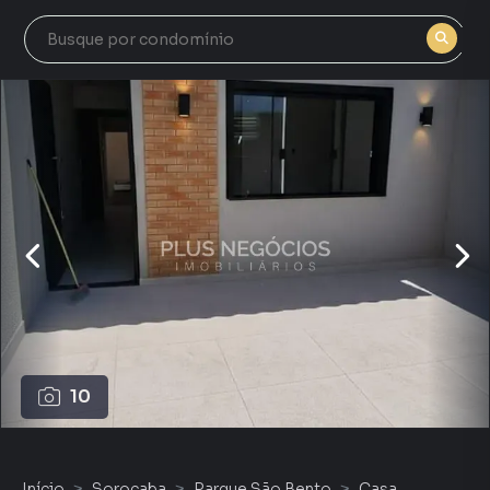
10
Início
Sorocaba
Parque São Bento
Casa