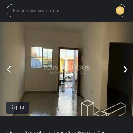
13
Início
Sorocaba
Parque São Bento
Casa