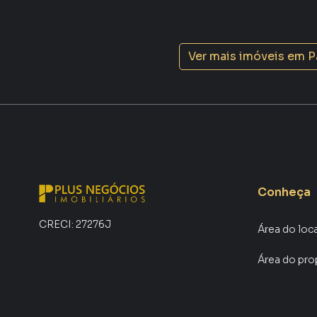
mercado imobiliário.
Anuncie seu imóvel! É fácil, rápido e gratuito! 
com imóveis em diversas cidades do Brasil, in
Ver mais imóveis em
P
Na Plus Negócios Imobiliários você consegue 
em imobiliárias tradicionais. Já vendemos e 
em Parque Reserva Fazenda Imperial. Isso por
produzir campanhas específicas para Sorocab
interessados e tendo como consequência uma 
rápido. Contamos também com um time de pro
atendimento preparada para atender proprietár
Conheça
CRECI:
27276J
Área do loc
Área do pro