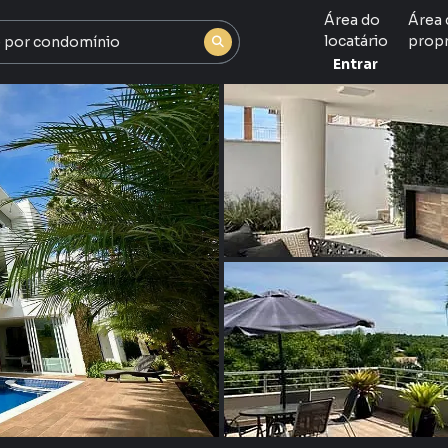
Área do
Área 
locatário
propr
Entrar