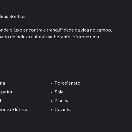
 Seus Sonhos
de o luxo encontra a tranquilidade da vida no campo.
ário de beleza natural exuberante, oferece uma
sivo para desfrutar com sua família e amigos.
 os dias em quartos espaçosos e elegantemente
 privativo. As quatro suítes proporcionam conforto
ria
Porcelanato
da família e convidados.
queira
Sala
 amplos espaços internos e externos, esta propriedade
t
Piscina
rea construída, proporcionando o espaço perfeito
ento Elétrico
Cozinha
cíveis.
 Seja envolvido pela beleza natural que cerca a
idados e um paisagismo exuberante que cria um