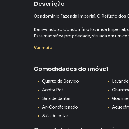
Descrição
Condomínio Fazenda Imperial: O Refúgio dos
Bem-vindo ao Condomínio Fazenda Imperial, on
Esta magnífica propriedade, situada em um cen
oportunidade única de possuir um refúgio exclu
Ver
mais
Características Exclusivas:
Comodidades do imóvel
Quatro Suítes Espetaculares: Desperte todos
projetados, cada um com seu próprio banheiro
Quarto de Serviço
Lavande
supremo e privacidade para todos os membros 
Aceita Pet
Churras
600 Metros Quadrados de Pura Elegância: Com
Sala de Jantar
Gourme
oferece generosos 600 metros quadrados de á
Ar-Condicionado
Aquecim
para entreter, relaxar e criar memórias inesque
Sala de estar
Jardins Deslumbrantes e Paisagismo Impecável:
propriedade, com jardins meticulosamente cu