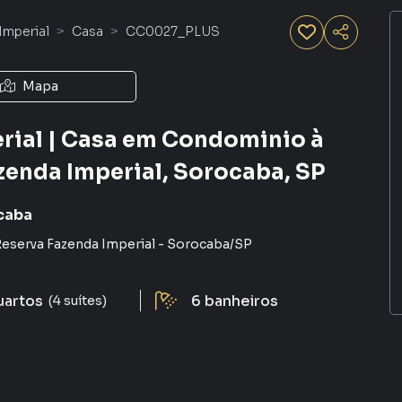
Imperial
Casa
CC0027_PLUS
Mapa
rial | Casa em Condominio à
zenda Imperial, Sorocaba, SP
caba
eserva Fazenda Imperial
-
Sorocaba
/
SP
uartos
6
banheiros
(4 suítes)