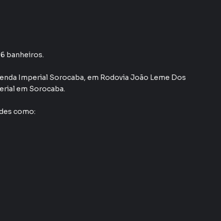
 6 banheiros.
zenda Imperial Sorocaba
,
em
Rodovia João Leme Dos
erial
em Sorocaba
.
ades como: