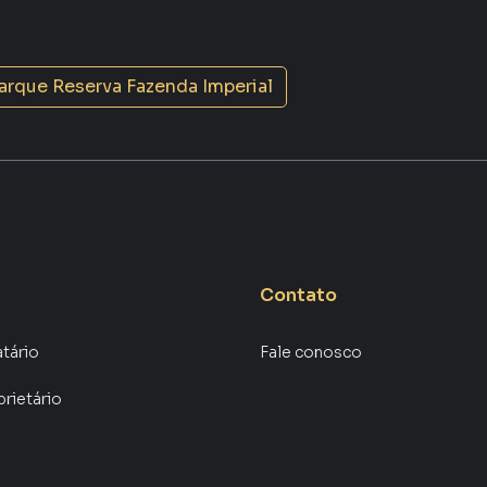
A Plus Negócios Imobiliários é uma imobiliária digital
cluindo Sorocaba.
arque Reserva Fazenda Imperial
vender ou alugar seu imóvel muito mais rápido do que
locamos diversos imóveis em Sorocaba, especialmente
que temos uma equipe de marketing digital focada em
a, o que aumenta muito o número de contatos
maior chance de vender ou alugar seu imóvel mais
gramadores, corretores treinados e uma central de
ios e inquilinos.
Contato
atário
Fale conosco
prietário